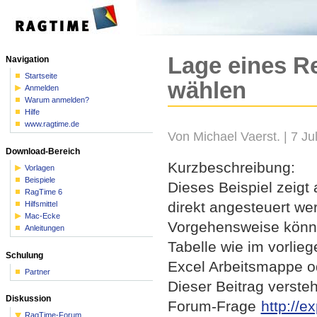
Lage eines R
Navigation
Startseite
wählen
Anmelden
Warum anmelden?
Hilfe
www.ragtime.de
Von Michael Vaerst. | 7 Jul
Download-Bereich
Kurzbeschreibung:
Vorlagen
Beispiele
Dieses Beispiel zeigt
RagTime 6
direkt angesteuert we
Hilfsmittel
Mac-Ecke
Vorgehensweise könnt
Anleitungen
Tabelle wie im vorlie
Schulung
Excel Arbeitsmappe o
Partner
Dieser Beitrag versteh
Diskussion
Forum-Frage
http://e
RagTime-Forum