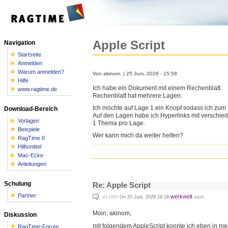
Apple Script
Navigation
Startseite
Anmelden
Warum anmelden?
Von akinom. | 25 Juni, 2026 - 15:58
Hilfe
Ich habe ein Dokument mit einem Rechenblatt.
www.ragtime.de
Rechenblatt hat mehrere Lagen.
Ich möchte auf Lage 1 ein Knopf sodass ich zu
Download-Bereich
Auf den Lagen habe ich Hyperlinks mit verschi
Vorlagen
1 Thema pro Lage.
Beispiele
Wer kann mich da weiter helfen?
RagTime 6
Hilfsmittel
Mac-Ecke
Anleitungen
Schulung
Re: Apple Script
Partner
werkwelt
said,
#13969
On 25 Juni, 2026 19:28
Moin, akinom,
Diskussion
mit folgendem AppleScript konnte ich eben in me
RagTime-Forum