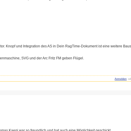
ditor. Knopf und Integration des AS in Dein RagTime-Dokument ist eine weitere Baust
henmaschine, SVG und der Arc Fritz FM geben Flügel.
Anmelden
od
omas Kaegi war so freundlich und hat auch eine Möglichkeit geschickt.