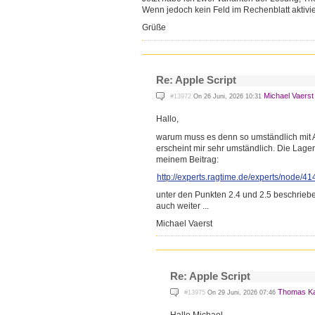
Wenn jedoch kein Feld im Rechenblatt aktiviert 
Grüße
Re: Apple Script
Michael Vaerst
#13972
On 26 Juni, 2026 10:31
Hallo,
warum muss es denn so umständlich mit App
erscheint mir sehr umständlich. Die Lage
meinem Beitrag:
http://experts.ragtime.de/exp
erts/node/41
unter den Punkten 2.4 und 2.5 beschriebe
auch weiter ...
Michael Vaerst
Re: Apple Script
Thomas Ka
#13975
On 29 Juni, 2026 07:46