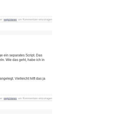
er
registrieren
um Kommentare einzutragen
ge ein separates Script. Das
ln. Wie das geht, habe ich in
legt. Vielleicht hilft das ja
er
registrieren
um Kommentare einzutragen