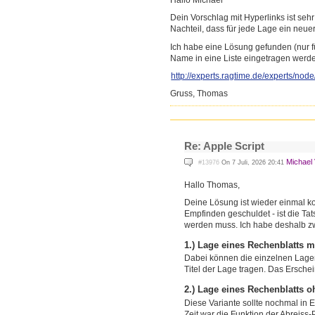
Hallo Michael
Dein Vorschlag mit Hyperlinks ist seh
Nachteil, dass für jede Lage ein neu
Ich habe eine Lösung gefunden (nur f
Name in eine Liste eingetragen werde
http://experts.ragtime.de/exp
erts/nod
Gruss, Thomas
Re: Apple Script
Michael 
#13976
On 7 Juli, 2026 20:41
Hallo Thomas,
Deine Lösung ist wieder einmal kon
Empfinden geschuldet - ist die T
werden muss. Ich habe deshalb zw
1.) Lage eines Rechenblatts 
Dabei können die einzelnen Lagen
Titel der Lage tragen. Das Erschei
2.) Lage eines Rechenblatts o
Diese Variante sollte nochmal in 
Zeit war die Funktion der Abreiss-