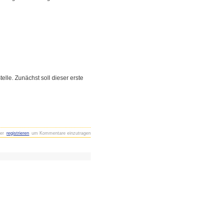
elle. Zunächst soll dieser erste
er
registrieren
um Kommentare einzutragen