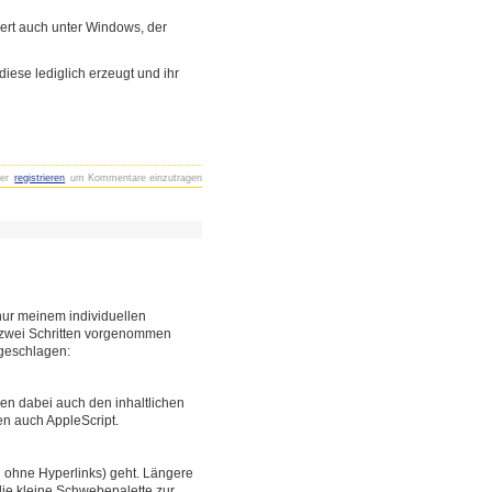
iert auch unter Windows, der
ese lediglich erzeugt und ihr
er
registrieren
um Kommentare einzutragen
 nur meinem individuellen
n zwei Schritten vorgenommen
rgeschlagen:
en dabei auch den inhaltlichen
en auch AppleScript.
d ohne Hyperlinks) geht. Längere
 die kleine Schwebepalette zur