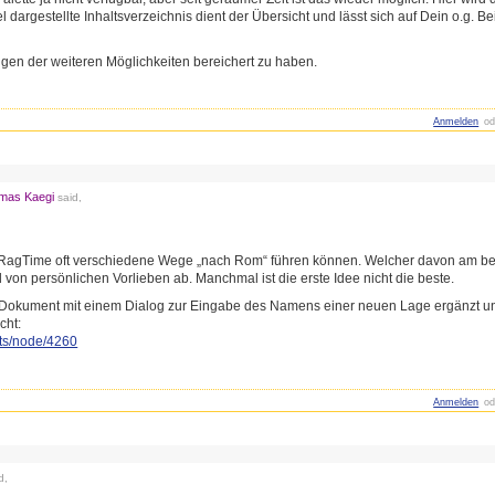
l dargestellte Inhaltsverzeichnis dient der Übersicht und lässt sich auf Dein o.g. B
eigen der weiteren Möglichkeiten bereichert zu haben.
Anmelden
od
mas Kaegi
said,
n RagTime oft verschiedene Wege „nach Rom“ führen können. Welcher davon am bes
von persönlichen Vorlieben ab. Manchmal ist die erste Idee nicht die beste.
 Dokument mit einem Dialog zur Eingabe des Namens einer neuen Lage ergänzt u
cht:
ts/node/4260
Anmelden
od
d,