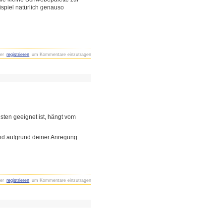
eispiel natürlich genauso
er
registrieren
um Kommentare einzutragen
ten geeignet ist, hängt vom
nd aufgrund deiner Anregung
er
registrieren
um Kommentare einzutragen