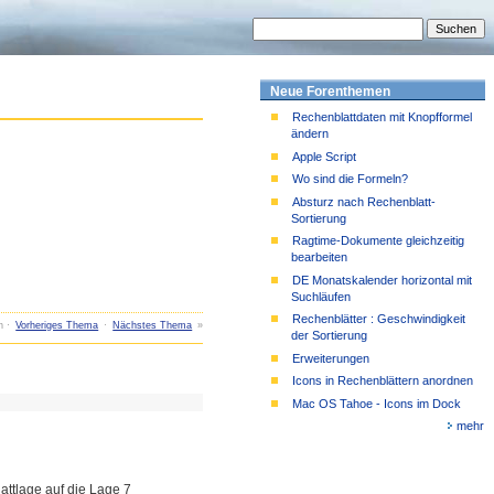
Neue Forenthemen
Rechenblattdaten mit Knopfformel
ändern
Apple Script
Wo sind die Formeln?
Absturz nach Rechenblatt-
Sortierung
Ragtime-Dokumente gleichzeitig
bearbeiten
DE Monatskalender horizontal mit
Suchläufen
Rechenblätter : Geschwindigkeit
n ·
Vorheriges Thema
·
Nächstes Thema
»
der Sortierung
Erweiterungen
Icons in Rechenblättern anordnen
Mac OS Tahoe - Icons im Dock
mehr
attlage auf die Lage 7