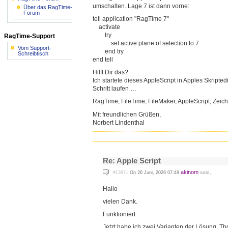
umschalten. Lage 7 ist dann vorne:
Über das RagTime-
Forum
tell application "RagTime 7"
activate
try
RagTime-Support
set active plane of selection to 7
Vom Support-
end try
Schreibtisch
end tell
Hilft Dir das?
Ich startete dieses AppleScript in Apples Skripte
Schritt laufen …
RagTime, FileTime, FileMaker, AppleScript, Zeic
Mit freundlichen Grüßen,
Norbert Lindenthal
Re: Apple Script
akinom
said,
#13971
On 26 Juni, 2026 07:49
Hallo
vielen Dank.
Funktioniert.
Jetzt habe ich zwei Varianten der Lösung, Th