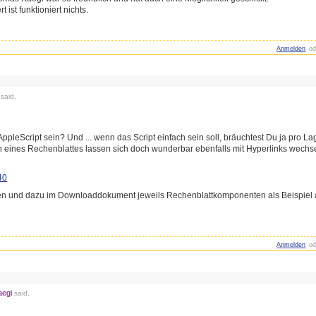
ist funktioniert nichts.
Anmelden
od
said,
leScript sein? Und ... wenn das Script einfach sein soll, bräuchtest Du ja pro La
n eines Rechenblattes lassen sich doch wunderbar ebenfalls mit Hyperlinks wechse
40
n und dazu im Downloaddokument jeweils Rechenblattkomponenten als Beispiel ange
Anmelden
od
egi
said,