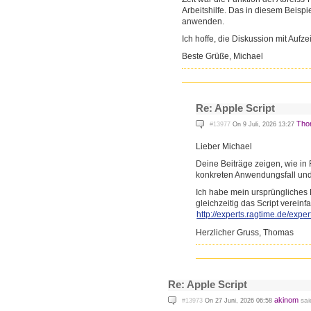
Arbeitshilfe. Das in diesem Beispie
anwenden.
Ich hoffe, die Diskussion mit Aufz
Beste Grüße, Michael
Re: Apple Script
Tho
#13977
On 9 Juli, 2026 13:27
Lieber Michael
Deine Beiträge zeigen, wie i
konkreten Anwendungsfall und 
Ich habe mein ursprüngliches
gleichzeitig das Script vereinfa
http://experts.ragtime.de/exp
er
Herzlicher Gruss, Thomas
Re: Apple Script
akinom
sai
#13973
On 27 Juni, 2026 06:58