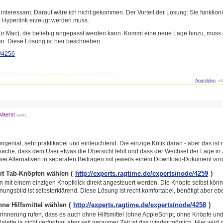
r interessant. Darauf wäre ich nicht gekommen. Der Vorteil der Lösung: Sie funktion
er Hyperlink erzeugt werden muss.
ür Mac), die beliebig angepasst werden kann. Kommt eine neue Lage hinzu, muss di
n. Diese Lösung ist hier beschrieben:
e/4256
Anmelden
od
Vaerst
said,
genial, sehr praktikabel und einleuchtend. Die einzige Kritik daran - aber das ist
atsache, dass dem User etwas die Übersicht fehlt und dass der Wechsel der Lage i
ei Alternativen in separaten Beiträgen mit jeweils einem Download-Dokument vo
mit Tab-Knöpfen wählen (
http://experts.ragtime.de/exp
erts/node/4259
)
 mit einem einzigen Knopfklick direkt angesteuert werden. Die Knöpfe selbst könn
nungsbild ist selbsterklärend. Diese Lösung ist recht komfortabel, benötigt aber eb
hne Hilfsmittel wählen (
http://experts.ragtime.de/exp
erts/node/4258
)
Erinnerung rufen, dass es auch ohne Hilfsmittel (ohne AppleScript, ohne Knöpfe un
Palette ja nicht verfügbar, aber seit geraumer Zeit ist das wieder möglich. Hier wird