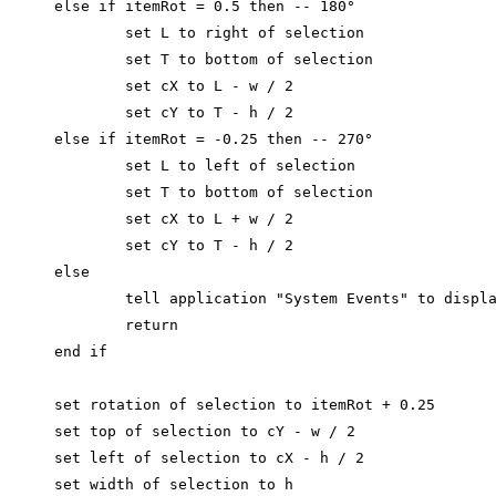
else if itemRot = 0.5 then -- 180°

	set L to right of selection

	set T to bottom of selection

	set cX to L - w / 2

	set cY to T - h / 2

else if itemRot = -0.25 then -- 270°

	set L to left of selection

	set T to bottom of selection

	set cX to L + w / 2

	set cY to T - h / 2

else

	tell application "System Events" to display dialog "Unsupported rotation. Need 0, 90, 180 or 270°" buttons {"Ok"} default button 1

	return

end if

set rotation of selection to itemRot + 0.25

set top of selection to cY - w / 2

set left of selection to cX - h / 2

set width of selection to h
