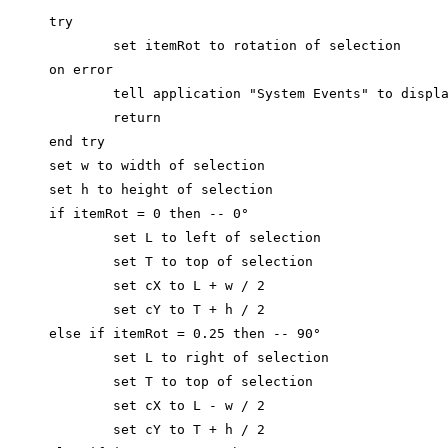
try

	set itemRot to rotation of selection

on error

	tell application "System Events" to display dialog "Select a container and call this script" buttons {"Ok"} default button 1

	return

end try

set w to width of selection

set h to height of selection

if itemRot = 0 then -- 0°

	set L to left of selection

	set T to top of selection

	set cX to L + w / 2

	set cY to T + h / 2

else if itemRot = 0.25 then -- 90°

	set L to right of selection

	set T to top of selection

	set cX to L - w / 2

	set cY to T + h / 2
