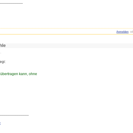
____________
Anmelden
od
hle
,
egi:
 übertragen kann, ohne
______________
e