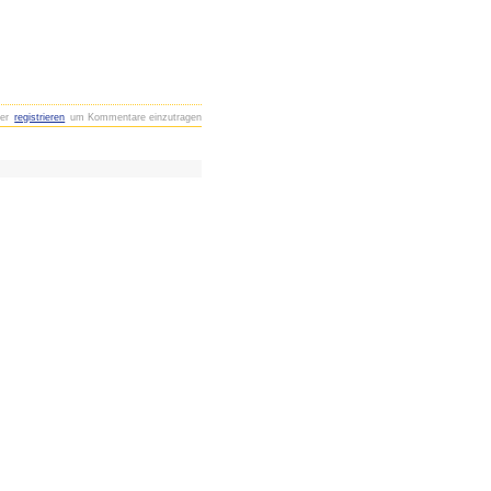
er
registrieren
um Kommentare einzutragen