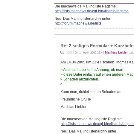
____________________________
_________
Die macnews.de Mailingliste Ragtime:
http://lists.macnews.de/cgi-b
in//listinfo/ragtime
Neu: Das Mailinglistenarchiv unter
http://forum.macnews.de/lists
Re: 2-seitiges Formular + Kurzbefe
Matthias Liebler
said
#2025
On 14 April, 2005 22:49
Am 14.04.2005 um 21:47 schrieb Thomas Ka
> Aber ich habe keine Ahnung, ob man
> diese Datei einfach auf einen anderen Mac
> Schaden anzurichten.
>
Kann man, richtet keinen Schaden an.
Freundliche Grüße
Matthias Liebler
_____________________________
______
Die macnews.de Mailingliste Ragtime:
http://lists.macnews.de/cgi-b
in//listinfo/ragtim
Neu: Das Mailinglistenarchiv unter