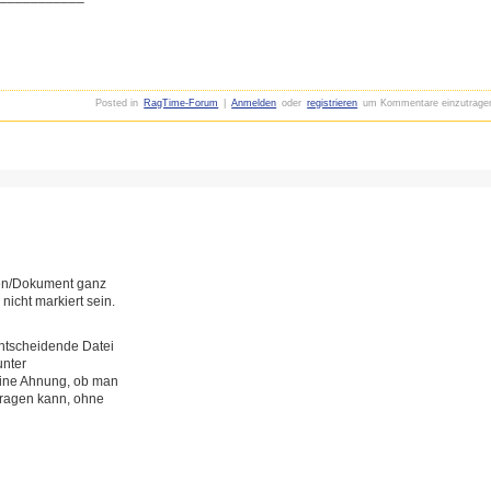
Posted in
RagTime-Forum
|
Anmelden
oder
registrieren
um Kommentare einzutrage
gen/Dokument ganz
nicht markiert sein.
entscheidende Datei
unter
keine Ahnung, ob man
tragen kann, ohne