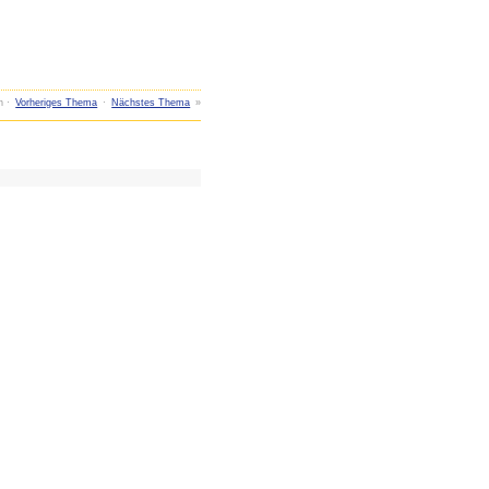
n ·
Vorheriges Thema
·
Nächstes Thema
»