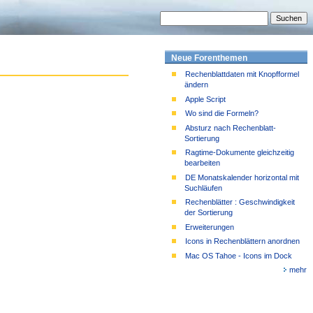
Neue Forenthemen
Rechenblattdaten mit Knopfformel
ändern
Apple Script
Wo sind die Formeln?
Absturz nach Rechenblatt-
Sortierung
Ragtime-Dokumente gleichzeitig
bearbeiten
DE Monatskalender horizontal mit
Suchläufen
Rechenblätter : Geschwindigkeit
der Sortierung
Erweiterungen
Icons in Rechenblättern anordnen
Mac OS Tahoe - Icons im Dock
mehr