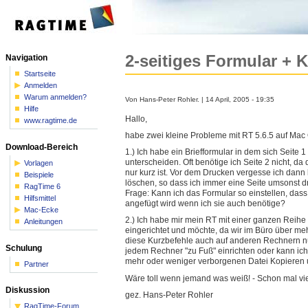
2-seitiges Formular + 
Navigation
Startseite
Anmelden
Warum anmelden?
Von Hans-Peter Rohler. | 14 April, 2005 - 19:35
Hilfe
Hallo,
www.ragtime.de
habe zwei kleine Probleme mit RT 5.6.5 auf Mac
Download-Bereich
1.) Ich habe ein Briefformular in dem sich Seite 1
unterscheiden. Oft benötige ich Seite 2 nicht, da
Vorlagen
nur kurz ist. Vor dem Drucken vergesse ich dann l
Beispiele
löschen, so dass ich immer eine Seite umsonst d
RagTime 6
Frage: Kann ich das Formular so einstellen, dass
Hilfsmittel
angefügt wird wenn ich sie auch benötige?
Mac-Ecke
2.) Ich habe mir mein RT mit einer ganzen Reih
Anleitungen
eingerichtet und möchte, da wir im Büro über m
diese Kurzbefehle auch auf anderen Rechnern nu
Schulung
jedem Rechner "zu Fuß" einrichten oder kann ich
mehr oder weniger verborgenen Datei Kopieren
Partner
Wäre toll wenn jemand was weiß! - Schon mal vi
Diskussion
gez. Hans-Peter Rohler
____________________________
_________
RagTime-Forum