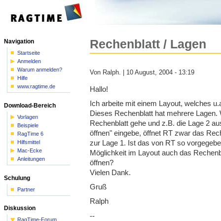
Rechenblatt / Lagen
Navigation
Startseite
Anmelden
Warum anmelden?
Von Ralph. | 10 August, 2004 - 13:19
Hilfe
www.ragtime.de
Hallo!
Ich arbeite mit einem Layout, welches u.a
Download-Bereich
Dieses Rechenblatt hat mehrere Lagen. 
Vorlagen
Rechenblatt gehe und z.B. die Lage 2 
Beispiele
öffnen" eingebe, öffnet RT zwar das Rech
RagTime 6
zur Lage 1. Ist das von RT so vorgegeben
Hilfsmittel
Mac-Ecke
Möglichkeit im Layout auch das Rechenbl
Anleitungen
öffnen?
Vielen Dank.
Schulung
Gruß
Partner
Ralph
Diskussion
--
RagTime-Forum