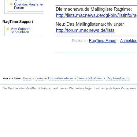
____________________________
_____
Über das RagTime-
Forum
Die macnews.de Mailingliste Ragtime:
http://lists.macnews.de/cgi-b
in//listinfo/
RagTime-Support
Neu: Das Mailinglistenarchiv unter
Vom Support-
http://forum.macnews.de/lists
Schreibtisch
Posted in
RagTime-Forum
|
Anmelde
You are here:
Home
»
Foren
»
Forum-Teilnehmer
»
Forum-Teilnehmer
»
RagTime-Forum
Die Rechte aller Veröffentlichungen auf diesen Webseiten liegen bei den jeweiligen Verfassern