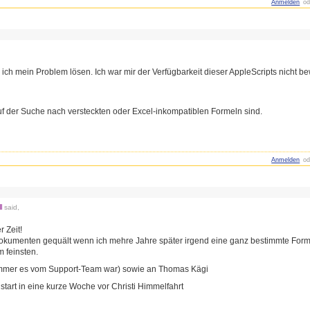
Anmelden
od
h mein Problem lösen. Ich war mir der Verfügbarkeit dieser AppleScripts nicht be
 auf der Suche nach versteckten oder Excel-inkompatiblen Formeln sind.
Anmelden
od
l
said,
r Zeit!
 Dokumenten gequält wenn ich mehre Jahre später irgend eine ganz bestimmte Form
m feinsten.
mmer es vom Support-Team war) sowie an Thomas Kägi
art in eine kurze Woche vor Christi Himmelfahrt