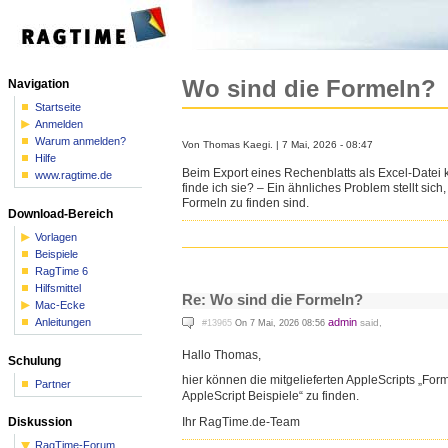
Wo sind die Formeln?
Navigation
Startseite
Anmelden
Warum anmelden?
Von Thomas Kaegi. | 7 Mai, 2026 - 08:47
Hilfe
Beim Export eines Rechenblatts als Excel-Datei 
www.ragtime.de
finde ich sie? – Ein ähnliches Problem stellt si
Formeln zu finden sind.
Download-Bereich
Vorlagen
Beispiele
RagTime 6
Hilfsmittel
Re: Wo sind die Formeln?
Mac-Ecke
Anleitungen
admin
said,
#13965
On 7 Mai, 2026 08:56
Hallo Thomas,
Schulung
hier können die mitgelieferten AppleScripts „For
Partner
AppleScript Beispiele“ zu finden.
Diskussion
Ihr RagTime.de-Team
RagTime-Forum