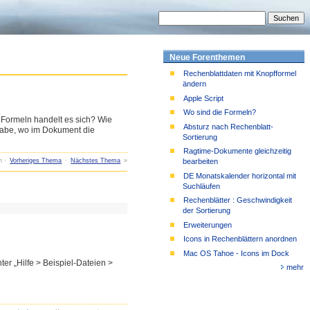
Neue Forenthemen
Rechenblattdaten mit Knopfformel
ändern
Apple Script
Wo sind die Formeln?
 Formeln handelt es sich? Wie
Absturz nach Rechenblatt-
 habe, wo im Dokument die
Sortierung
Ragtime-Dokumente gleichzeitig
n ·
Vorheriges Thema
·
Nächstes Thema
»
bearbeiten
DE Monatskalender horizontal mit
Suchläufen
Rechenblätter : Geschwindigkeit
der Sortierung
Erweiterungen
Icons in Rechenblättern anordnen
Mac OS Tahoe - Icons im Dock
er „Hilfe > Beispiel-Dateien >
mehr