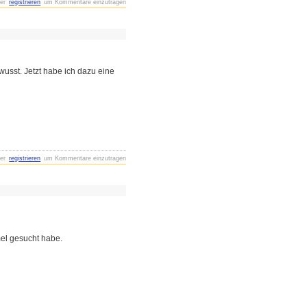
er
registrieren
um Kommentare einzutragen
wusst. Jetzt habe ich dazu eine
er
registrieren
um Kommentare einzutragen
el gesucht habe.