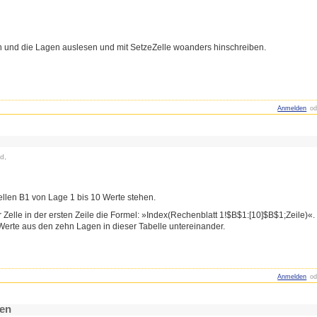
n und die Lagen auslesen und mit SetzeZelle woanders hinschreiben.
Anmelden
od
d,
Zellen B1 von Lage 1 bis 10 Werte stehen.
 Zelle in der ersten Zeile die Formel: »Index(Rechenblatt 1!$B$1:[10]$B$1;Zeile)«. 
Werte aus den zehn Lagen in dieser Tabelle untereinander.
Anmelden
od
ren