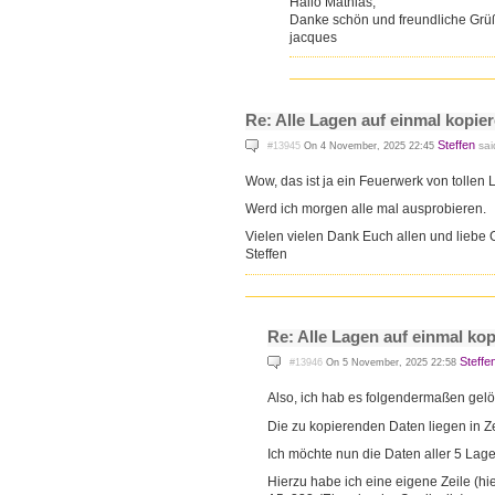
Hallo Mathias,
Danke schön und freundliche Grü
jacques
Re: Alle Lagen auf einmal kopie
Steffen
sai
#13945
On 4 November, 2025 22:45
Wow, das ist ja ein Feuerwerk von tollen
Werd ich morgen alle mal ausprobieren.
Vielen vielen Dank Euch allen und liebe
Steffen
Re: Alle Lagen auf einmal ko
Steffe
#13946
On 5 November, 2025 22:58
Also, ich hab es folgendermaßen gelö
Die zu kopierenden Daten liegen in 
Ich möchte nun die Daten aller 5 Lage
Hierzu habe ich eine eigene Zeile (hie