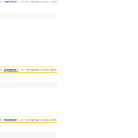
er
registrieren
um Kommentare einzutragen
er
registrieren
um Kommentare einzutragen
er
registrieren
um Kommentare einzutragen