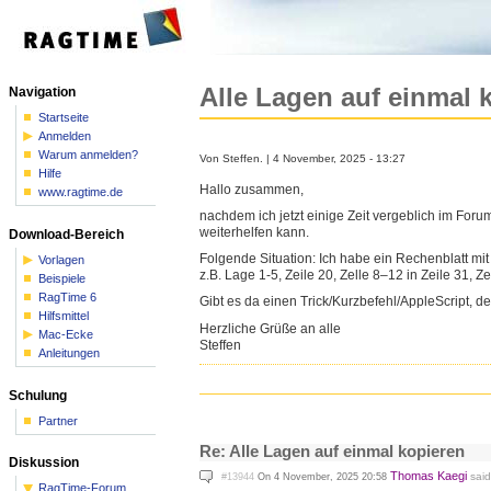
Alle Lagen auf einmal 
Navigation
Startseite
Anmelden
Warum anmelden?
Von Steffen. | 4 November, 2025 - 13:27
Hilfe
Hallo zusammen,
www.ragtime.de
nachdem ich jetzt einige Zeit vergeblich im Foru
weiterhelfen kann.
Download-Bereich
Folgende Situation: Ich habe ein Rechenblatt mi
Vorlagen
z.B. Lage 1-5, Zeile 20, Zelle 8–12 in Zeile 31,
Beispiele
RagTime 6
Gibt es da einen Trick/Kurzbefehl/AppleScript, d
Hilfsmittel
Herzliche Grüße an alle
Mac-Ecke
Steffen
Anleitungen
Schulung
Partner
Re: Alle Lagen auf einmal kopieren
Diskussion
Thomas Kaegi
said
#13944
On 4 November, 2025 20:58
RagTime-Forum