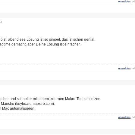
Anmelden
od
d,
bist, aber diese Lösung ist so simpel, das ist schon genial.
Ragtime gemacht, aber Deine Lösung ist einfacher.
Anmelden
od
acher und schneller mit einem externen Makro-Tool umsetzen.
 Maestro (keyboardmaestro.com).
m Mac automatisieren.
Anmelden
od