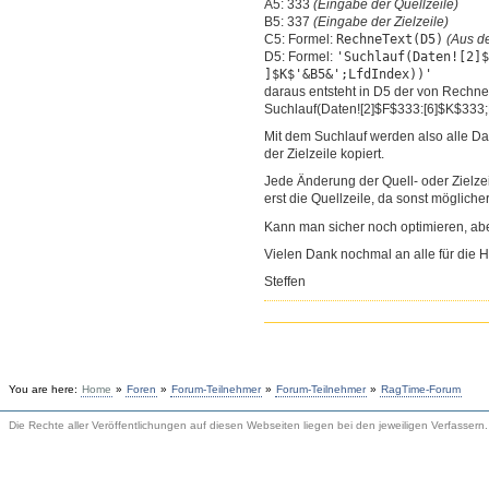
A5: 333
(Eingabe der Quellzeile)
B5: 337
(Eingabe der Zielzeile)
RechneText(D5)
C5: Formel:
(Aus d
'Suchlauf(Daten![2]
D5: Formel:
]$K$'&B5&';LfdIndex))'
daraus entsteht in D5 der von RechneT
Suchlauf(Daten![2]$F$333:[6]$K
$333;
Mit dem Suchlauf werden also alle Da
der Zielzeile kopiert.
Jede Änderung der Quell- oder Zielzeil
erst die Quellzeile, da sonst möglich
Kann man sicher noch optimieren, abe
Vielen Dank nochmal an alle für die Hi
Steffen
You are here:
Home
»
Foren
»
Forum-Teilnehmer
»
Forum-Teilnehmer
»
RagTime-Forum
Die Rechte aller Veröffentlichungen auf diesen Webseiten liegen bei den jeweiligen Verfassern