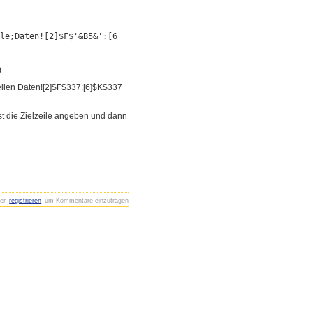
lle;Daten![2]$F$'&B5&':[6
)
ellen Daten![2]$F$337:[6]$K$337
rst die Zielzeile angeben und dann
er
registrieren
um Kommentare einzutragen