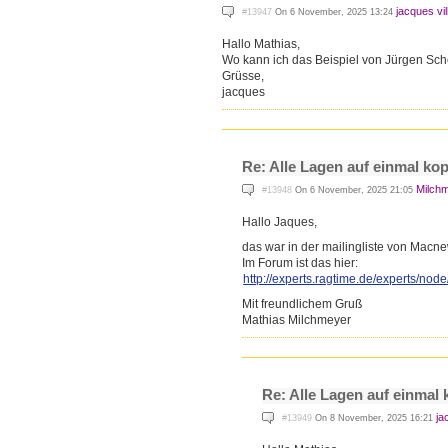
jacques vil
#13947
On 6 November, 2025 13:24
Hallo Mathias,
Wo kann ich das Beispiel von Jürgen Sche
Grüsse,
jacques
Re: Alle Lagen auf einmal ko
Milch
#13948
On 6 November, 2025 21:05
Hallo Jaques,
das war in der mailingliste von Macn
Im Forum ist das hier:
http://experts.ragtime.de/exp
erts/nod
Mit freundlichem Gruß
Mathias Milchmeyer
Re: Alle Lagen auf einmal 
ja
#13949
On 8 November, 2025 16:21