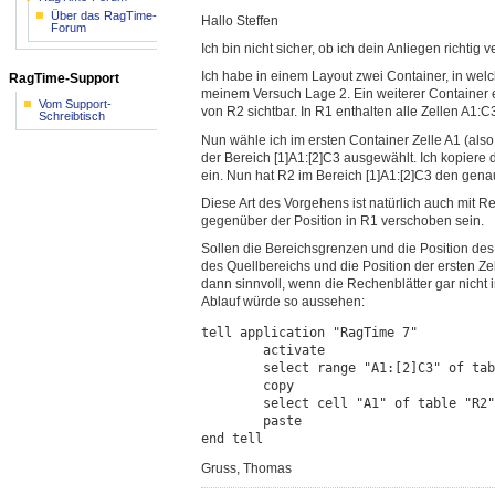
Über das RagTime-
Hallo Steffen
Forum
Ich bin nicht sicher, ob ich dein Anliegen richti
Ich habe in einem Layout zwei Container, in welch
RagTime-Support
meinem Versuch Lage 2. Ein weiterer Container en
Vom Support-
von R2 sichtbar. In R1 enthalten alle Zellen A1:C
Schreibtisch
Nun wähle ich im ersten Container Zelle A1 (also
der Bereich [1]A1:[2]C3 ausgewählt. Ich kopiere
ein. Nun hat R2 im Bereich [1]A1:[2]C3 den genau
Diese Art des Vorgehens ist natürlich auch mit 
gegenüber der Position in R1 verschoben sein.
Sollen die Bereichsgrenzen und die Position des Z
des Quellbereichs und die Position der ersten Z
dann sinnvoll, wenn die Rechenblätter gar nicht 
Ablauf würde so aussehen:
tell application "RagTime 7"

	activate

	select range "A1:[2]C3" of table "R1" of document 1

	copy

	select cell "A1" of table "R2" of document 1

	paste

Gruss, Thomas