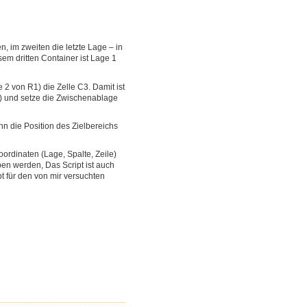
n, im zweiten die letzte Lage – in
sem dritten Container ist Lage 1
 2 von R1) die Zelle C3. Damit ist
2) und setze die Zwischenablage
nn die Position des Zielbereichs
oordinaten (Lage, Spalte, Zeile)
en werden, Das Script ist auch
t für den von mir versuchten