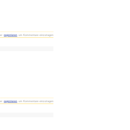
er
registrieren
um Kommentare einzutragen
er
registrieren
um Kommentare einzutragen