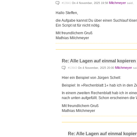
Milchmeyer
said,
#13941
On 4 November, 2025 19:58
Hallo Steffen,
die Aufgabe kannst Du über einen Suchlauf löse
Ein Script ist für nicht nötig.
Mit freundlichem Gruß
Mathias Milchmeyer
Re: Alle Lagen auf einmal kopieren
Milchmeyer
sai
#13943
On 4 November, 2025 20:00
Hier ein Beispiel von Jürgen Schell:
Beispiel: In »Rechenblatt 1« hab ich in den 
In einem zweiten Rechenblatt hab ich in einer
nach unten aufgefüllt. Schon erscheinen die 
Mit freundlichem Gruß
Mathias Milchmeyer
Re: Alle Lagen auf einmal kopie