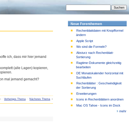
Neue Forenthemen
Rechenblattdaten mit Knopfformel
ändern
Apple Script
Wo sind die Formeln?
Absturz nach Rechenblatt-
offe ich, dass mir hier jemand
Sortierung
Ragtime-Dokumente gleichzeitig
bearbeiten
omplett (alle Lagen) kopieren,
opieren.
DE Monatskalender horizontal mit
Suchläufen
schon mal jemand gemacht?
Rechenblätter : Geschwindigkeit
der Sortierung
Erweiterungen
n ·
Vorheriges Thema
·
Nächstes Thema
»
Icons in Rechenblättern anordnen
Mac OS Tahoe - Icons im Dock
mehr