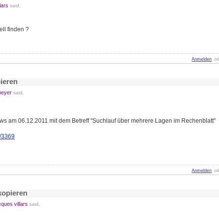
lars
said,
ll finden ?
Anmelden
od
pieren
meyer
said,
ews am 06.12.2011 mit dem Betreff "Suchlauf über mehrere Lagen im Rechenblatt"
e/3369
Anmelden
od
kopieren
cques villars
said,