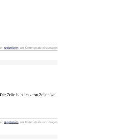
er
registrieren
um Kommentare einzutragen
Die Zelle hab ich zehn Zeilen weit
er
registrieren
um Kommentare einzutragen