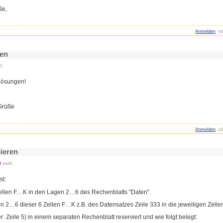
ße,
Anmelden
od
ren
d,
 Lösungen!
 Grüße
Anmelden
od
pieren
n
said,
st:
Zellen F…K in den Lagen 2…6 des Rechenblatts "Daten".
n 2…6 dieser 6 Zellen F…K z.B. des Datensatzes Zeile 333 in die jeweiligen Zellen
r: Zeile 5) in einem separaten Rechenblatt reserviert und wie folgt belegt: