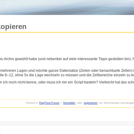
kopieren
ms-Archiv gewühlt habe (und nebenbei auf viele interessante Tipps gestoßen bin), h
t mehreren Lagen und möchte ganze Datensätze (Zeilen oder benachbarte Zellen) k
 Zelle 8–12, ohne 5x die Lage wechseln zu müssen und die Zellbereiche einzeln zu k
en ich noch nicht kenne, oder muss ich mir ein Script basteln? Vielleicht hat das 
Posted in
RagTime-Forum
|
Anmelden
oder
registrieren
um Kommentare einzutrage
,