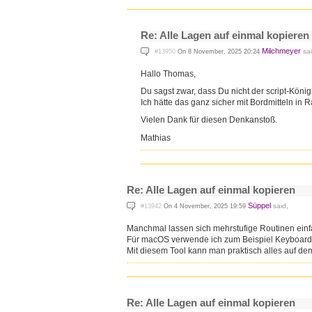
Re: Alle Lagen auf einmal kopieren
Milchmeyer
sai
#13950
On 8 November, 2025 20:24
Hallo Thomas,
Du sagst zwar, dass Du nicht der script-König 
Ich hätte das ganz sicher mit Bordmitteln in 
Vielen Dank für diesen Denkanstoß.
Mathias
Re: Alle Lagen auf einmal kopieren
Süppel
said,
#13942
On 4 November, 2025 19:59
Manchmal lassen sich mehrstufige Routinen einf
Für macOS verwende ich zum Beispiel Keyboard
Mit diesem Tool kann man praktisch alles auf de
Re: Alle Lagen auf einmal kopieren