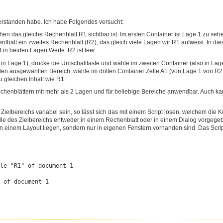
g verstanden habe. Ich habe Folgendes versucht:
en das gleiche Rechenblatt R1 sichtbar ist. Im ersten Container ist Lage 1 zu sehe
thält ein zweites Rechenblatt (R2), das gleich viele Lagen wir R1 aufweist. In die
3 in beiden Lagen Werte. R2 ist leer.
 in Lage 1), drücke die Umschalttaste und wähle im zweiten Container (also in Lage
 den ausgewählten Bereich, wähle im dritten Container Zelle A1 (von Lage 1 von R
 gleichen Inhalt wie R1.
Rechenblättern mit mehr als 2 Lagen und für beliebige Bereiche anwendbar. Auch ka
ielbereichs variabel sein, so lässt sich das mit einem Script lösen, welchem die K
elle des Zielbereichs entweder in einem Rechenblatt oder in einem Dialog vorgegeb
in einem Layout liegen, sondern nur in eigenen Fenstern vorhanden sind. Das Scrip