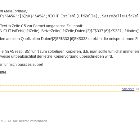
en MetaFormeln)
$F$'&A5&':
[6]$K$'&A5&';NICHT IstFehl(LfdZelle);;SetzeZelle(
LfdZe
ext in Zelle C5 zur Formel umgesetzte Zellinhalt:
NICHT IstFehl(LfdZelle);;SetzeZelle(
LfdZelle;Daten![2]$F$337:[6]$K
$337;LfdIndex)
ten aus den Quellzellen Daten![2]$F$333:[6]$K$333 direkt in die entsprechenen Z
e (in A5 resp. B5) führt zum sofortigen Kopieren, d.h. man sollte tunlichst immer e
erweise unbeabsichtigt der letzte Kopiervorgang überschrieben wird.
r für mich passt es super!
lfe!
Anmelden
od
. © 2013, alle Rechte vorbehalten.