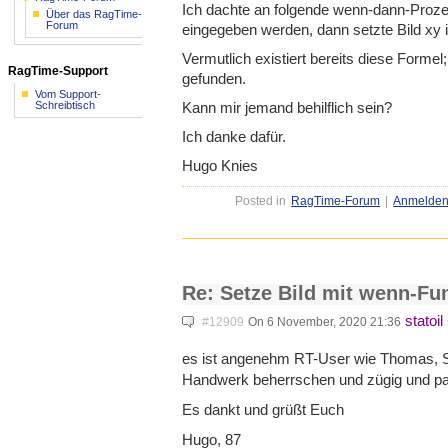
Ich dachte an folgende wenn-dann-Prozed
Über das RagTime-
Forum
eingegeben werden, dann setzte Bild xy 
Vermutlich existiert bereits diese Forme
RagTime-Support
gefunden.
Vom Support-
Kann mir jemand behilflich sein?
Schreibtisch
Ich danke dafür.
Hugo Knies
Posted in
RagTime-Forum
|
Anmelde
Re: Setze Bild mit wenn-Fu
statoil
#12909
On 6 November, 2020 21:36
es ist angenehm RT-User wie Thomas, Se
Handwerk beherrschen und zügig und pa
Es dankt und grüßt Euch
Hugo, 87