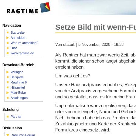
Setze Bild mit wenn-F
Navigation
Startseite
Anmelden
Warum anmelden?
Von statoil. | 5 November, 2020 - 18:33
Hilfe
www.ragtime.de
Als Rentner hat man zwar wenig Zeit, ab
kommt, die sicher schon längst abgehakt
Download-Bereich
erreicht haben.
Vorlagen
Um was geht es?
Beispiele
RagTime 6
Unsere Hausarztpraxis erlaubt es, Rezep
Hilfsmittel
von der Arztpraxis vorgesehene Formula
Mac-Ecke
und so gestaltet, dass es für meine Frau
Anleitungen
Unproblematisch war zu realisieren, dass
Schulung
oder von mir eingebe, Name und Geburts
Partner
Nicht behoben habe ich das Problem, da
Zuzahlungsbefreiung-Karte der Krankenka
Diskussion
Formulares eingesetzt wird.
RagTime-Forum