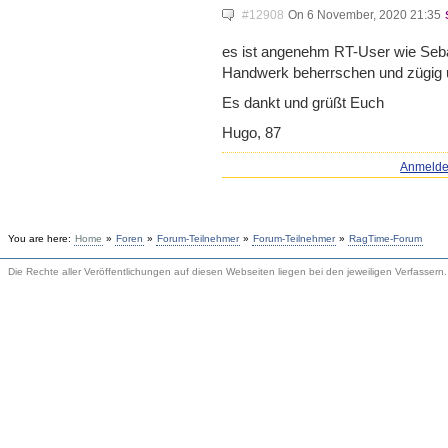
#12908
On 6 November, 2020 21:35
es ist angenehm RT-User wie Seba
Handwerk beherrschen und zügig 
Es dankt und grüßt Euch
Hugo, 87
Anmeld
You are here:
Home
»
Foren
»
Forum-Teilnehmer
»
Forum-Teilnehmer
»
RagTime-Forum
Die Rechte aller Veröffentlichungen auf diesen Webseiten liegen bei den jeweiligen Verfassern