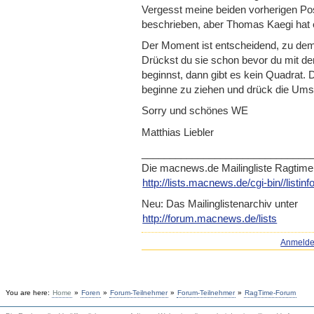
Vergesst meine beiden vorherigen Pos
beschrieben, aber Thomas Kaegi hat e
Der Moment ist entscheidend, zu dem
Drückst du sie schon bevor du mit d
beginnst, dann gibt es kein Quadrat.
beginne zu ziehen und drück die Umsc
Sorry und schönes WE
Matthias Liebler
_____________________________
_
Die macnews.de Mailingliste Ragtime
http://lists.macnews.de/cgi-b
in//listin
Neu: Das Mailinglistenarchiv unter
http://forum.macnews.de/lists
Anmeld
You are here:
Home
»
Foren
»
Forum-Teilnehmer
»
Forum-Teilnehmer
»
RagTime-Forum