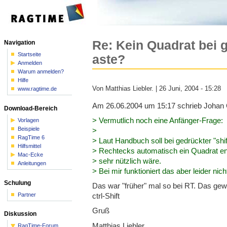
Re: Kein Quadrat bei g
Navigation
Startseite
aste?
Anmelden
Warum anmelden?
Hilfe
Von Matthias Liebler. | 26 Juni, 2004 - 15:28
www.ragtime.de
Am 26.06.2004 um 15:17 schrieb Johan
Download-Bereich
> Vermutlich noch eine Anfänger-Frage:
Vorlagen
Beispiele
>
RagTime 6
> Laut Handbuch soll bei gedrückter "shi
Hilfsmittel
> Rechtecks automatisch ein Quadrat en
Mac-Ecke
> sehr nützlich wäre.
Anleitungen
> Bei mir funktioniert das aber leider nicht
Schulung
Das war "früher" mal so bei RT. Das g
Partner
ctrl-Shift
Gruß
Diskussion
Matthias Liebler
RagTime-Forum