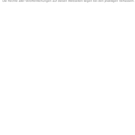
Die Rechte aller Veröffentlichungen auf diesen Webseiten liegen bei den jeweiligen Verfassern