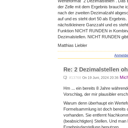
Werteformat "2 Dezimalstellen". Das 
der Zelle mit dem Ergebnis brauche ic
nach der zweiten Dezimalzahl abgesch
auf und es steht dort 50 als Ergebni
nächstkleinere Ganzzahl und es steht
Funktion NICHT RUNDEN in Kombinat
Dezimalstellen. NICHT RUNDEN gibt e
Matthias Liebler
Anmeld
Re: 2 Dezimalstellen o
Mich
#13768
On 19 Juni, 2024 20:36
Hm ... ein bereits 8 Jahre währen
Vorschlag, der mir plausibler ersch
Warum denn überhaupt ein Wertefo
Formelsammlung ist doch bereits d
vorhanden. Sie entfernt Nachkomma
(beabsichtigten) Stellen. Und man k
Ergebnisdarstellung benutzen.