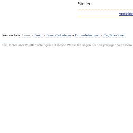
Steffen
Anmeld
You are here:
Home
»
Foren
»
Forum-Teilnehmer
»
Forum-Teilnehmer
»
RagTime-Forum
Die Rechte aller Veröffentlichungen auf diesen Webseiten liegen bei den jeweiligen Verfassern