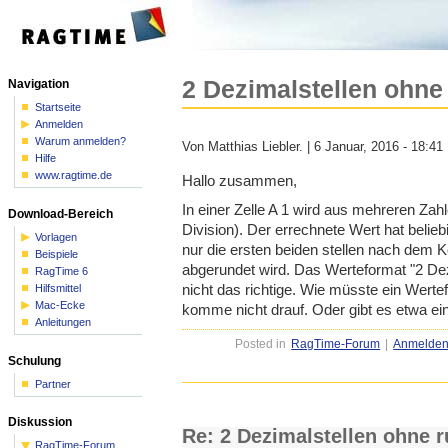
2 Dezimalstellen ohne
Navigation
Startseite
Anmelden
Warum anmelden?
Von Matthias Liebler. | 6 Januar, 2016 - 18:41
Hilfe
www.ragtime.de
Hallo zusammen,
In einer Zelle A 1 wird aus mehreren Zahl
Download-Bereich
Division). Der errechnete Wert hat belieb
Vorlagen
nur die ersten beiden stellen nach dem
Beispiele
abgerundet wird. Das Werteformat "2 Dezi
RagTime 6
nicht das richtige. Wie müsste ein Wert
Hilfsmittel
Mac-Ecke
komme nicht drauf. Oder gibt es etwa e
Anleitungen
Posted in
RagTime-Forum
|
Anmelde
Schulung
Partner
Diskussion
Re: 2 Dezimalstellen ohne 
RagTime-Forum