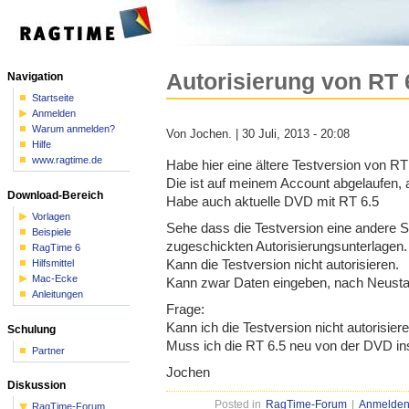
Autorisierung von RT 6
Navigation
Startseite
Anmelden
Warum anmelden?
Von Jochen. | 30 Juli, 2013 - 20:08
Hilfe
www.ragtime.de
Habe hier eine ältere Testversion von RT
Die ist auf meinem Account abgelaufen, 
Download-Bereich
Habe auch aktuelle DVD mit RT 6.5
Vorlagen
Sehe dass die Testversion eine andere S
Beispiele
zugeschickten Autorisierungsunterlagen.
RagTime 6
Kann die Testversion nicht autorisieren.
Hilfsmittel
Mac-Ecke
Kann zwar Daten eingeben, nach Neustart
Anleitungen
Frage:
Kann ich die Testversion nicht autorisier
Schulung
Muss ich die RT 6.5 neu von der DVD ins
Partner
Jochen
Diskussion
Posted in
RagTime-Forum
|
Anmelde
RagTime-Forum