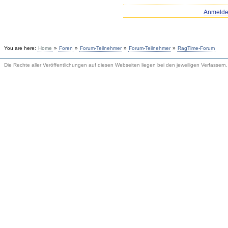
Anmeld
You are here:
Home
»
Foren
»
Forum-Teilnehmer
»
Forum-Teilnehmer
»
RagTime-Forum
Die Rechte aller Veröffentlichungen auf diesen Webseiten liegen bei den jeweiligen Verfassern