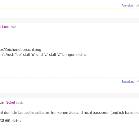
Anmelden
od
s Loos
said,
files/Zeichenübersicht.png
. Auch "ue" statt "ü" und "z" statt "Z" bringen nichts.
Anmelden
od
gen Schell
said,
it dem Umlaut sollte selbst im trunkenen Zustand nicht passieren (und ich hatte nich
etzt ein »ue«.