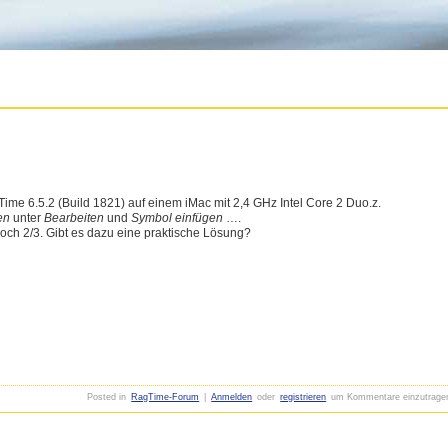
ime 6.5.2 (Build 1821) auf einem iMac mit 2,4 GHz Intel Core 2 Duo.z.
en
unter
Bearbeiten
und
Symbol einfügen
….
edoch 2/3. Gibt es dazu eine praktische Lösung?
Posted in
RagTime-Forum
|
Anmelden
oder
registrieren
um Kommentare einzutrage