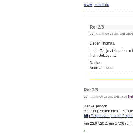
www.j-schell.de
Re: 2/3
#10248
On 23 Juli, 2011 21:0
Lieber Thomas,
in der Tat, jetzt klappt es
nicht. Jetzt gehts.
Danke
Andreas Loos
Re: 2/3
Hei
#10243
On 22 Juli, 2011 17:55
Danke, jedoch
Meldung: Seiten nicht gefunde
http://experts.ragtime.de/exp
e
Am 22.07.2011 um 17:36 schri
>