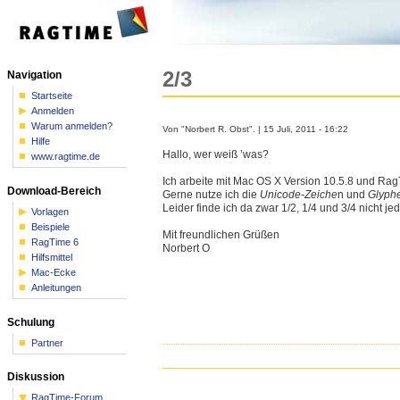
2/3
Navigation
Startseite
Anmelden
Warum anmelden?
Von "Norbert R. Obst". | 15 Juli, 2011 - 16:22
Hilfe
Hallo, wer weiß ’was?
www.ragtime.de
Ich arbeite mit Mac OS X Version 10.5.8 und RagT
Download-Bereich
Gerne nutze ich die
Unicode-Zeiche
n und
Glyph
Leider finde ich da zwar 1/2, 1/4 und 3/4 nicht j
Vorlagen
Beispiele
Mit freundlichen Grüßen
RagTime 6
Norbert O
Hilfsmittel
Mac-Ecke
Anleitungen
Schulung
Partner
Diskussion
RagTime-Forum