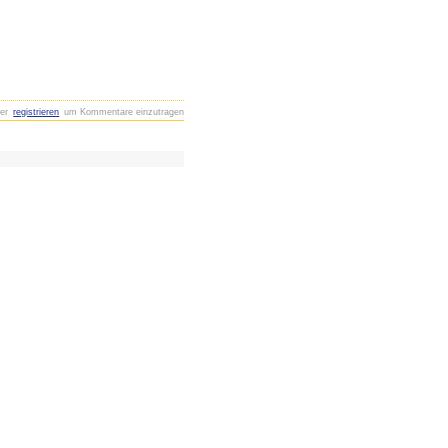
er
registrieren
um Kommentare einzutragen