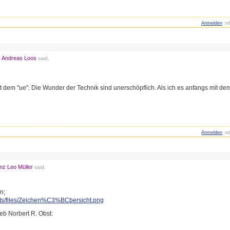
Anmelden
od
Andreas Loos
said,
3
 mit dem "ue". Die Wunder der Technik sind unerschöpflich. Als ich es anfangs mit de
Anmelden
od
nz Leo Müller
said,
n;
rts/files/Zeichen%C3%BCbersic
ht.png
eb Norbert R. Obst: