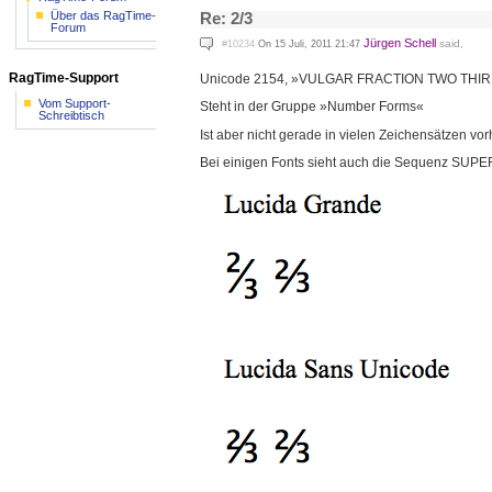
Re: 2/3
Über das RagTime-
Forum
Jürgen Schell
said,
#10234
On 15 Juli, 2011 21:47
RagTime-Support
Unicode 2154, »VULGAR FRACTION TWO THIR
Vom Support-
Steht in der Gruppe »Number Forms«
Schreibtisch
Ist aber nicht gerade in vielen Zeichensätzen vo
Bei einigen Fonts sieht auch die Sequenz SUP