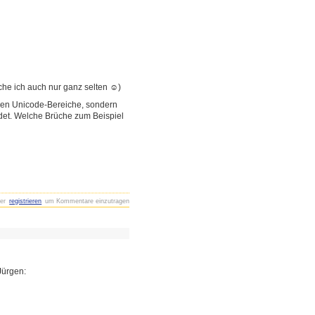
che ich auch nur ganz selten ☺)
alen Unicode-Bereiche, sondern
det. Welche Brüche zum Beispiel
er
registrieren
um Kommentare einzutragen
Jürgen: