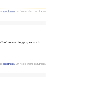
er
registrieren
um Kommentare einzutragen
m "ue" versuchte, ging es noch
er
registrieren
um Kommentare einzutragen