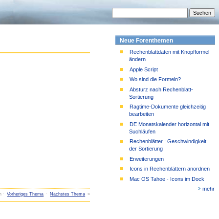
Neue Forenthemen
Rechenblattdaten mit Knopfformel
ändern
Apple Script
Wo sind die Formeln?
Absturz nach Rechenblatt-
Sortierung
Ragtime-Dokumente gleichzeitig
bearbeiten
DE Monatskalender horizontal mit
Suchläufen
Rechenblätter : Geschwindigkeit
der Sortierung
Erweiterungen
Icons in Rechenblättern anordnen
Mac OS Tahoe - Icons im Dock
mehr
n ·
Vorheriges Thema
·
Nächstes Thema
»