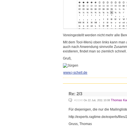
Voreingestellt werden nicht mehr alle Be
Mit dem Tool-Menü oben links kann man a
auch nach Anwendung sinnvolle Zusammens
existieren, findet man so ziemlich schnell.
Gruß,
www.j-schell.de
Re: 2/3
Thomas Ka
#10240
On 22 Juli, 2011 10:08
Für diejenigen, die nur die Mailinglis
http://experts.ragtime.de/exp
erts/file
Gruss, Thomas