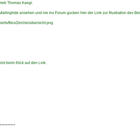
rieb Thomas Kaegi:
 Mailingliste ansehen und nie ins Forum gucken hier der Link zur Illustration des Be
xpe
rts/files/Zeichenübersicht.png
int beim Klick auf den Link.
**********