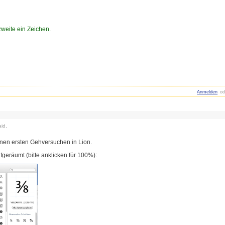
zweite ein Zeichen.
Anmelden
od
id,
einen ersten Gehversuchen in Lion.
fgeräumt (bitte anklicken für 100%):