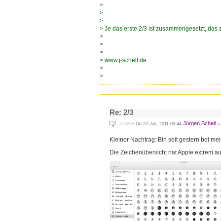
>
>
>
> Je das erste 2/3 ist zusammengesetzt, das 
>
>
>
> www.j-schell.de
>
>
Re: 2/3
Jürgen Schell
sa
#10239
On 22 Juli, 2011 09:44
Kleiner Nachtrag: Bin seit gestern bei m
Die Zeichenübersicht hat Apple extrem au