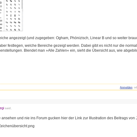
reiche angezeigt (und zugegeben: Ogham, Phönizisch, Linear B und so weiter brau
ber festlegen, welche Bereiche gezeigt werden. Dabei gibt es nicht nur die norm
tellungen. Blendet man »Alle Zahlen« ein, sieht die Übersicht aus, wie abgebil
Anmelden
od
egi
said,
te ansehen und nie ins Forum gucken hier der Link zur Illustration des Beitrags von 
s/Zeichenübersicht.pn
g