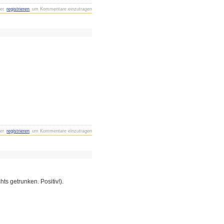
er
registrieren
um Kommentare einzutragen
er
registrieren
um Kommentare einzutragen
ts getrunken. Positiv!).