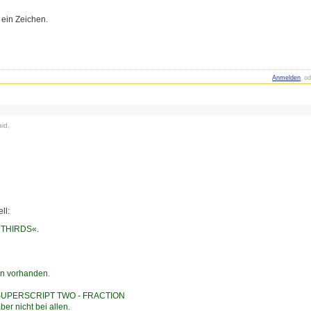
 ein Zeichen.
Anmelden
od
id,
ll:
 THIRDS«.
zen vorhanden.
enz SUPERSCRIPT TWO - FRACTION
r nicht bei allen.