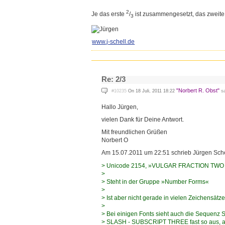
2
Je das erste
/
ist zusammengesetzt, das zweite
3
www.j-schell.de
Re: 2/3
"Norbert R. Obst"
sa
#10235
On 18 Juli, 2011 18:22
Hallo Jürgen,
vielen Dank für Deine Antwort.
Mit freundlichen Grüßen
Norbert O
Am 15.07.2011 um 22:51 schrieb Jürgen Sche
> Unicode 2154, »VULGAR FRACTION TWO
>
> Steht in der Gruppe »Number Forms«
>
> Ist aber nicht gerade in vielen Zeichensät
>
> Bei einigen Fonts sieht auch die Sequ
> SLASH - SUBSCRIPT THREE fast so aus, abe