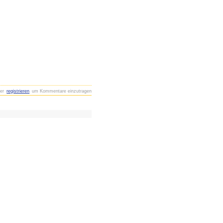
er
registrieren
um Kommentare einzutragen