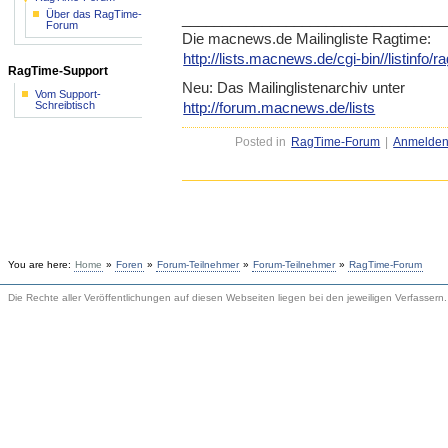
Über das RagTime-
_____________________________
____
Forum
Die macnews.de Mailingliste Ragtime:
http://lists.macnews.de/cgi-b
in//listinfo/
RagTime-Support
Neu: Das Mailinglistenarchiv unter
Vom Support-
http://forum.macnews.de/lists
Schreibtisch
Posted in
RagTime-Forum
|
Anmelde
You are here:
Home
»
Foren
»
Forum-Teilnehmer
»
Forum-Teilnehmer
»
RagTime-Forum
Die Rechte aller Veröffentlichungen auf diesen Webseiten liegen bei den jeweiligen Verfassern