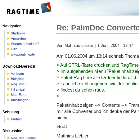
Re: PalmDoc Converter
Navigation
Startseite
Anmelden
Warum anmelden?
Von Matthias Liebler. | 1 Juni, 2004 - 12:47
Hilfe
www.ragtime.de
Am 01.06.2004 um 13:14 schrieb Thoma
> Auf CTRL-Taste drücken und RagTime
Download-Bereich
> Im aufgehenden Menü "Paketinhalt ze
Vorlagen
> Paket RagTime alle Ordner finden. Ich 
Beispiele
> kann ich nicht angeben, wie der richti
RagTime 6
> findest du schon raus.
Hilfsmittel
Mac-Ecke
>
Anleitungen
Paketinhalt zeigen --> Contents --> Fra
mir alle Converter und ich denke der Pa
Schulung
hinein.
Partner
Gruß
Diskussion
Matthias Liebler
RagTime-Forum