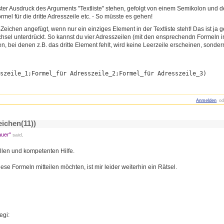
ster Ausdruck des Arguments "Textliste" stehen, gefolgt von einem Semikolon und de
mel für die dritte Adresszeile etc. - So müsste es gehen!
Zeichen angefügt, wenn nur ein einziges Element in der Textliste steht! Das ist j
sel unterdrückt. So kannst du vier Adresszeilen (mit den ensprechendn Formeln in 
 bei denen z.B. das dritte Element fehlt, wird keine Leerzeile erscheinen, sonder
sszeile_1;Formel_für Adresszeile_2;Formel_für Adresszeile_3)
Anmelden
od
ichen(11))
auer"
said,
llen und kompetenten Hilfe.
ese Formeln mitteilen möchten, ist mir leider weiterhin ein Rätsel.
egi: