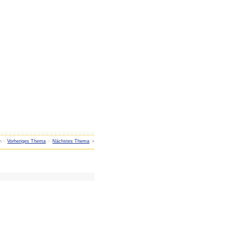
n ·
Vorheriges Thema
·
Nächstes Thema
»