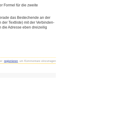
r Formel für die zweite
a gerade das Bestechende an der
der Textliste) mit der Verbinden-
n die Adresse eben dreizeilig
er
registrieren
um Kommentare einzutragen