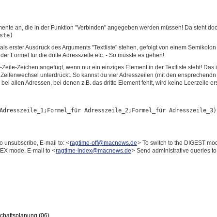
mente an, die in der Funktion "Verbinden" angegeben werden müssen! Da steht doc
ste)
als erster Ausdruck des Arguments "Textliste" stehen, gefolgt von einem Semikolon 
er Formel für die dritte Adresszeile etc. - So müsste es gehen!
Zeile-Zeichen angefügt, wenn nur ein einziges Element in der Textliste steht! Das
Zeilenwechsel unterdrückt. So kannst du vier Adresszeilen (mit den ensprechendn F
i allen Adressen, bei denen z.B. das dritte Element fehlt, wird keine Leerzeile e
Adresszeile_1;Formel_für Adresszeile_2;Formel_für Adresszeile_3)
To unsubscribe, E-mail to: <
ragtime-off@macnews.de
> To switch to the DIGEST mod
DEX mode, E-mail to <
ragtime-index@macnews.de
> Send administrative queries to
schaftsplanung (06)