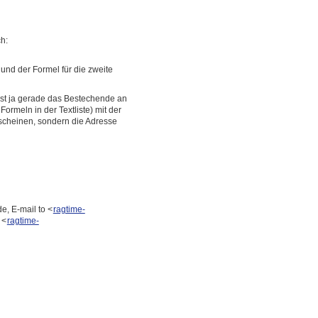
h:
und der Formel für die zweite
 ist ja gerade das Bestechende an
ormeln in der Textliste) mit der
rscheinen, sondern die Adresse
e, E-mail to <
ragtime-
 <
ragtime-