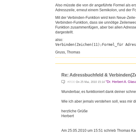
Also müsste die von dir angeführte Formel als er
Adresszeile, erneut einem Semikolon, und der For
Mit der Verbinden-Funktion wird kein Neue-Zeile-
Verbinden-Funktion, dass sie unnötige Zeilenwech
Funktion zusammenfügen, aber bei allen Adressen,
dargestellt.
also:
Verbinden(Zeichen(11);Formel_
für Adre
Gruss, Thomas
Re: Adressbuchfeld & Verbinden(Ze
"Dr. Herbert A. Glas
#9530
On 25 Mai, 2010 15:14
Wunderbar, es funktioniert dank deiner schne
Wie ich aber jemals verstehen soll, was mir di
herzliche Grüße
Herbert
Am 25.05.2010 um 15:51 schrieb Thomas Ka