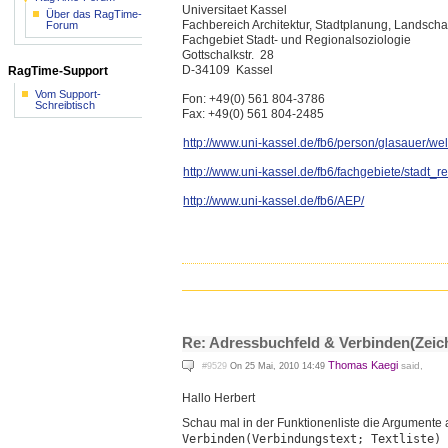
Universitaet Kassel
Über das RagTime-
Fachbereich Architektur, Stadtplanung, Landscha
Forum
Fachgebiet Stadt- und Regionalsoziologie
Gottschalkstr.
28
D-34109
Kassel
RagTime-Support
Vom Support-
Fon: +49(0) 561 804-3786
Schreibtisch
Fax: +49(0) 561 804-2485
http://www.uni-kassel.de/fb6/
person/glasauer/we
http://www.uni-kassel.de/fb6/
fachgebiete/stadt_r
http://www.uni-kassel.de/fb6/
AEP/
Re: Adressbuchfeld & Verbinden(Zeic
Thomas Kaegi
said,
#9529
On 25 Mai, 2010 14:49
Hallo Herbert
Schau mal in der Funktionenliste die Argumente
Verbinden(Verbindungstext; Textliste)