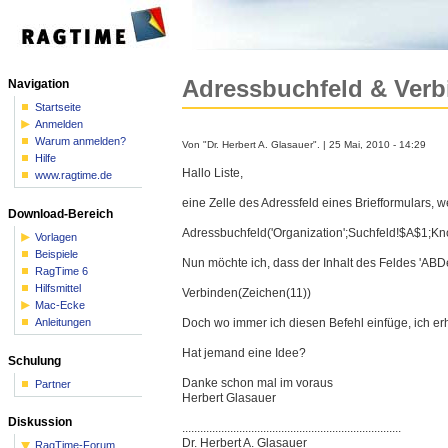
Adressbuchfeld & Verb
Navigation
Startseite
Anmelden
Warum anmelden?
Von "Dr. Herbert A. Glasauer". | 25 Mai, 2010 - 14:29
Hilfe
Hallo Liste,
www.ragtime.de
eine Zelle des Adressfeld eines Briefformulars,
Download-Bereich
Adressbuchfeld('Organization
';Suchfeld!$A$1;K
Vorlagen
Beispiele
Nun möchte ich, dass der Inhalt des Feldes 'A
RagTime 6
Hilfsmittel
Verbinden(Zeichen(11))
Mac-Ecke
Anleitungen
Doch wo immer ich diesen Befehl einfüge, ich er
Hat jemand eine Idee?
Schulung
Danke schon mal im voraus
Partner
Herbert Glasauer
Diskussion
............................
..............................
...............
Dr. Herbert A. Glasauer
RagTime-Forum