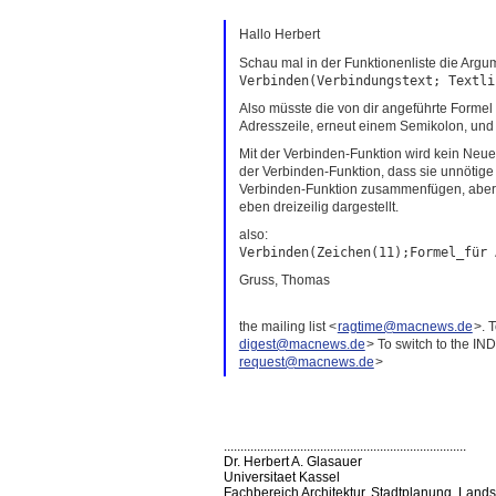
Hallo Herbert
Schau mal in der Funktionenliste die Argu
Verbinden(Verbindungstext; Textli
Also müsste die von dir angeführte Formel 
Adresszeile, erneut einem Semikolon, und d
Mit der Verbinden-Funktion wird kein Neue-
der Verbinden-Funktion, dass sie unnötige 
Verbinden-Funktion zusammenfügen, aber be
eben dreizeilig dargestellt.
also:
Verbinden(Zeichen(11);Formel_
für 
Gruss, Thomas
the mailing list <
ragtime@macnews.de
>. 
digest@macnews.de
> To switch to the IN
request@macnews.de
>
............................
..............................
...............
Dr. Herbert A. Glasauer
Universitaet Kassel
Fachbereich Architektur, Stadtplanung, Land