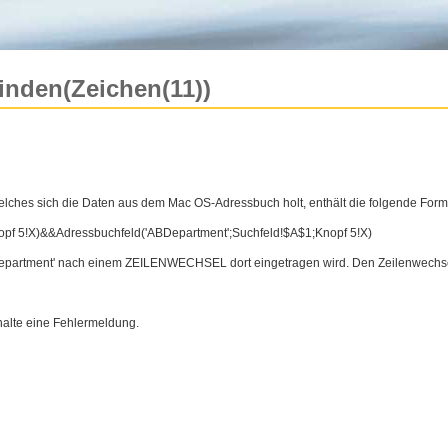
inden(Zeichen(11))
 welches sich die Daten aus dem Mac OS-Adressbuch holt, enthält die folgende Form
nopf 5!X)&&Adressbuchfeld('ABDepart
ment';Suchfeld!$A$1;Knopf 5!X)
BDepartment' nach einem ZEILENWECHSEL dort eingetragen wird. Den Zeilenwechsel
halte eine Fehlermeldung.