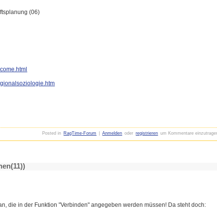
ftsplanung (06)
lcome.html
egionalsozi
ologie.htm
Posted in
RagTime-Forum
|
Anmelden
oder
registrieren
um Kommentare einzutrage
hen(11))
 an, die in der Funktion "Verbinden" angegeben werden müssen! Da steht doch: