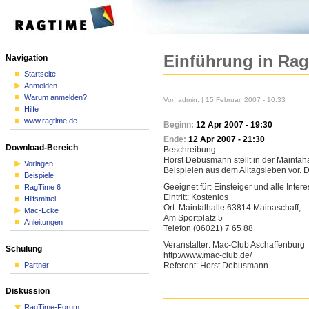
Einführung in RagT
Navigation
Startseite
Anmelden
Warum anmelden?
Von admin. | 15 Februar, 2007 - 10:33
Hilfe
www.ragtime.de
Beginn:
12 Apr 2007 - 19:30
Ende:
12 Apr 2007 - 21:30
Download-Bereich
Beschreibung:
Horst Debusmann stellt in der Maintahal
Vorlagen
Beispielen aus dem Alltagsleben vor. Der
Beispiele
Geeignet für: Einsteiger und alle Intere
RagTime 6
Eintritt: Kostenlos
Hilfsmittel
Ort: Maintalhalle 63814 Mainaschaff,
Mac-Ecke
Am Sportplatz 5
Anleitungen
Telefon (06021) 7 65 88
Veranstalter: Mac-Club Aschaffenburg
Schulung
http://www.mac-club.de/
Partner
Referent: Horst Debusmann
Diskussion
RagTime-Forum