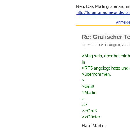
Neu: Das Mailinglistenarchiv
http://forum.macnews.de/lis
Anmeld
Re: Grafischer Te
#3553
On 11 August, 2005
>Mag sein, aber bei mir h
in
>RT5 angelegt hatte und 
>übernommen.
>
>Gruß
>Martin
>
>>
>>Gruß
>>Günter
Hallo Martin,