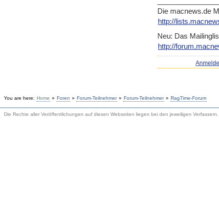
_______________
Die macnews.de Mai
http://lists.macnew
Neu: Das Mailinglis
http://forum.macne
Anmeld
You are here:
Home
»
Foren
»
Forum-Teilnehmer
»
Forum-Teilnehmer
»
RagTime-Forum
Die Rechte aller Veröffentlichungen auf diesen Webseiten liegen bei den jeweiligen Verfassern