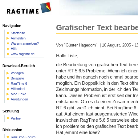
Grafischer Text bearbe
Navigation
Startseite
Anmelden
Warum anmelden?
Von "Günter Hagedorn". | 10 August, 2005 - 1
Hilfe
www.ragtime.de
Hallo Liste,
die Bearbeitung von grafischen Text ber
Download-Bereich
unter RT 5.6.5 Probleme. Wenn ich einen
Vorlagen
habe und ihn danach noch einmal bearbei
Beispiele
möglich. Ein Doppelklick in den Text öffne
RagTime 6
Zeichnungsinformation, in der ich den Te
Hilfsmittel
Mac-Ecke
kann. Dieses Problem ist erst seit der In
Anleitungen
entstanden. Ob es da einen Zusammenhan
RT 6 gibt, weiß ich nicht. Bei RagTime 6 t
Schulung
auf. Auf einem fast ausgemusterten Win
Partner
inzwischen RagTime 5.6.5 testweise ebenfa
ich problemlos den grafischen Text bearb
Diskussion
Hat jemant eine Idee?
RagTime-Forum