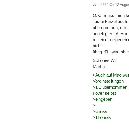
#3559
On 12 Augus
O.K., muss mich ko
Tastenkürzel auch
übernommen, nur h
angelegten (Alt+o)
mit einem eigenen 
nicht
überprüft, wird abe
Schönes WE
Martin
>Auch auf Mac wurd
Voreinstellungen
>1:1 übernommen. 
Foyer selbst
>eingeben.
>
>Gruss
>Thomas
--