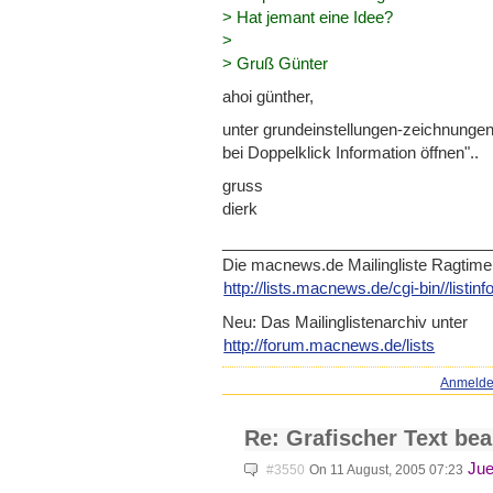
> Hat jemant eine Idee?
>
> Gruß Günter
ahoi günther,
unter grundeinstellungen-zeichnungen 
bei Doppelklick Information öffnen"..
gruss
dierk
_____________________________
_
Die macnews.de Mailingliste Ragtime
http://lists.macnews.de/cgi-b
in//listin
Neu: Das Mailinglistenarchiv unter
http://forum.macnews.de/lists
Anmeld
Re: Grafischer Text bea
Jue
#3550
On 11 August, 2005 07:23