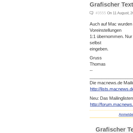
Grafischer Tex
#3555
On 11 August, 
Auch auf Mac wurden a
Voreinstellungen
1:1 übernommen. Nur 
selbst
eingeben.
Gruss
Thomas
--
__________________
Die macnews.de Mailin
http://lists.macnews.d
Neu: Das Mailinglisten
http://forum.macnews.
Anmeld
Grafischer T