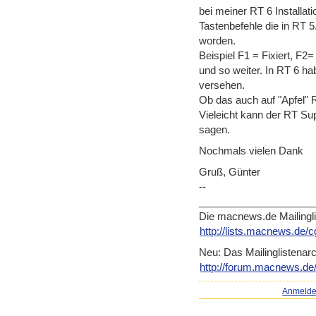
bei meiner RT 6 Installat
Tastenbefehle die in RT 
worden.
Beispiel F1 = Fixiert, F2=
und so weiter. In RT 6 ha
versehen.
Ob das auch auf "Apfel" R
Vieleicht kann der RT Su
sagen.
Nochmals vielen Dank
Gruß, Günter
--
____________________
Die macnews.de Mailingl
http://lists.macnews.de/c
Neu: Das Mailinglistenarc
http://forum.macnews.de/
Anmeld