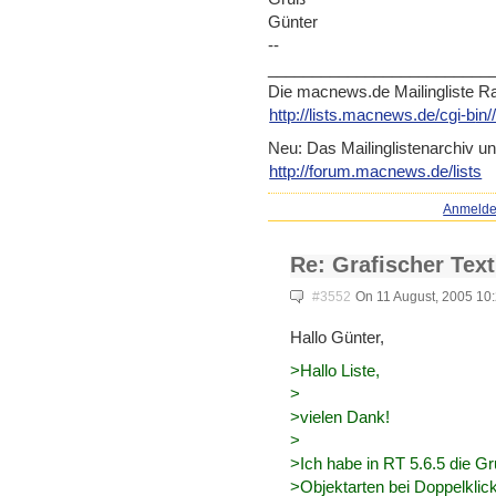
Günter
--
_________________________
Die macnews.de Mailingliste R
http://lists.macnews.de/cgi-b
in/
Neu: Das Mailinglistenarchiv un
http://forum.macnews.de/lists
Anmeld
Re: Grafischer Text
#3552
On 11 August, 2005 10
Hallo Günter,
>Hallo Liste,
>
>vielen Dank!
>
>Ich habe in RT 5.6.5 die G
>Objektarten bei Doppelklic