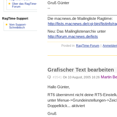
Gruß Günter
Über das RagTime-
Forum
--
____________________________
_____
Die macnews.de Mailingliste Ragtime:
RagTime-Support
http://lists.macnews.de/cgi-b
in//listinfo/
Vom Support-
Schreibtisch
Neu: Das Mailinglistenarchiv unter
http://forum.macnews.de/lists
Posted in
RagTime-Forum
|
Anmelde
Grafischer Text bearbeiten
Martin Be
#3541
On 10 August, 2005 16:26
Hallo Günter,
RT6 übernimmt nicht deine RT5-Einstell
unter Menue->Grundeinstellungen->Zei
c
Doppelklick... aktiviert
Gruß