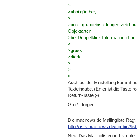
>
>ahoi günther,
>
>unter grundeinstellungen-zeichnun
Objektarten
>bei Doppelklick Information öffnen
>
>gruss
>dierk
>
>
>
Auch bei der Einstellung kommt ma
Texteingabe. (Enter ist die Taste r
Return-Taste ;-)
Gruß, Jürgen
____________________________
Die macnews.de Mailingliste Ragt
http://lists.macnews.de/cgi-b
in//li
Neu: Das Mailinglistenarchiv unter