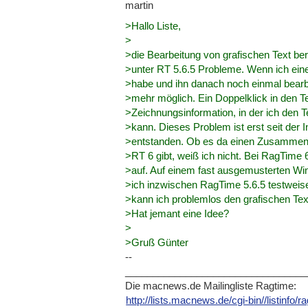
martin
>Hallo Liste,
>
>die Bearbeitung von grafischen Text be
>unter RT 5.6.5 Probleme. Wenn ich ein
>habe und ihn danach noch einmal bearbe
>mehr möglich. Ein Doppelklick in den Tex
>Zeichnungsinformation, in der ich den T
>kann. Dieses Problem ist erst seit der 
>entstanden. Ob es da einen Zusammenha
>RT 6 gibt, weiß ich nicht. Bei RagTime 6 
>auf. Auf einem fast ausgemusterten W
>ich inzwischen RagTime 5.6.5 testweise e
>kann ich problemlos den grafischen Tex
>Hat jemant eine Idee?
>
>Gruß Günter
--
____________________________
_____
Die macnews.de Mailingliste Ragtime:
http://lists.macnews.de/cgi-b
in//listinfo/