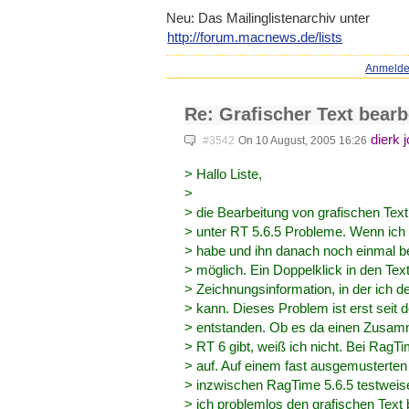
Neu: Das Mailinglistenarchiv unter
http://forum.macnews.de/lists
Anmeld
Re: Grafischer Text bearb
dierk 
#3542
On 10 August, 2005 16:26
> Hallo Liste,
>
> die Bearbeitung von grafischen Tex
> unter RT 5.6.5 Probleme. Wenn ich 
> habe und ihn danach noch einmal be
> möglich. Ein Doppelklick in den Text 
> Zeichnungsinformation, in der ich d
> kann. Dieses Problem ist erst seit 
> entstanden. Ob es da einen Zusamm
> RT 6 gibt, weiß ich nicht. Bei RagTim
> auf. Auf einem fast ausgemusterte
> inzwischen RagTime 5.6.5 testweise e
> ich problemlos den grafischen Text 