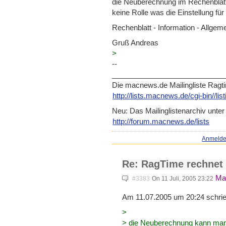
die Neuberechnung im Rechenblatt 
keine Rolle was die Einstellung f
Rechenblatt - Information - Allgem
Gruß Andreas
>
--
____________________________
Die macnews.de Mailingliste Ragt
http://lists.macnews.de/cgi-b
in//li
Neu: Das Mailinglistenarchiv unter
http://forum.macnews.de/lists
Anmeld
Re: RagTime rechnet
Mat
#3383
On 11 Juli, 2005 23:22
Am 11.07.2005 um 20:24 schri
>
> die Neuberechnung kann man n