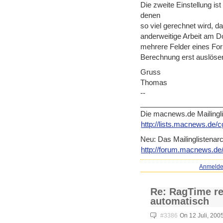
Die zweite Einstellung is
denen
so viel gerechnet wird, d
anderweitige Arbeit am D
mehrere Felder eines For
Berechnung erst auslöse
Gruss
Thomas
--
____________________
Die macnews.de Mailingl
http://lists.macnews.de/c
Neu: Das Mailinglistenarc
http://forum.macnews.de/
Anmeld
Re: RagTime re
automatisch
#3386
On 12 Juli, 200