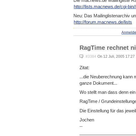
Die macnews.de Mailingliste R
http://lists.macnews.de/cgi-b
in/
Neu: Das Mailinglistenarchiv un
http://forum.macnews.de/lists
Anmeld
RagTime rechnet n
#3384
On 12 Juli, 2005 17:27
Zitat:
...die Neuberechnung kann ma
ganze Dokument...
Wo stellt man dass denn ein
RagTime / Grundeinstellung
Die Einstellung für das jeweil
Jochen
--
_______________________