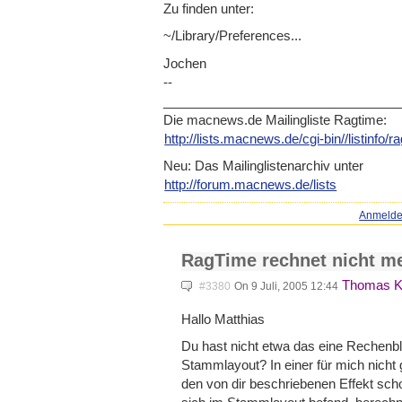
Zu finden unter:
~/Library/Preferences...
Jochen
--
____________________________
_____
Die macnews.de Mailingliste Ragtime:
http://lists.macnews.de/cgi-b
in//listinfo/
Neu: Das Mailinglistenarchiv unter
http://forum.macnews.de/lists
Anmeld
RagTime rechnet nicht m
Thomas K
#3380
On 9 Juli, 2005 12:44
Hallo Matthias
Du hast nicht etwa das eine Rechenbla
Stammlayout? In einer für mich nicht 
den von dir beschriebenen Effekt sc