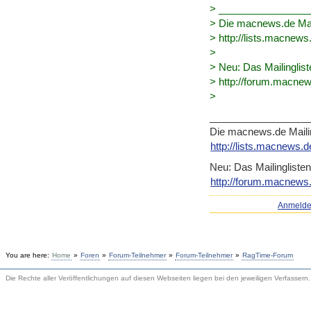
> ________________
> Die macnews.de Mail
> http://lists.macnews.
>
> Neu: Das Mailinglist
> http://forum.macnews
>
__________________
Die macnews.de Mailin
http://lists.macnews.d
Neu: Das Mailinglisten
http://forum.macnews.
Anmeld
You are here:
Home
»
Foren
»
Forum-Teilnehmer
»
Forum-Teilnehmer
»
RagTime-Forum
Die Rechte aller Veröffentlichungen auf diesen Webseiten liegen bei den jeweiligen Verfassern