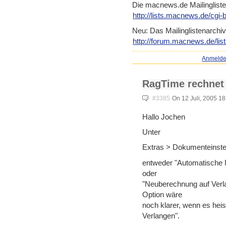
Die macnews.de Mailinglist
http://lists.macnews.de/cgi-
Neu: Das Mailinglistenarchiv
http://forum.macnews.de/lis
Anmeld
RagTime rechnet
#3385
On 12 Juli, 2005 18
Hallo Jochen
Unter
Extras > Dokumenteinste
entweder "Automatische 
oder
"Neuberechnung auf Verla
Option wäre
noch klarer, wenn es he
Verlangen".