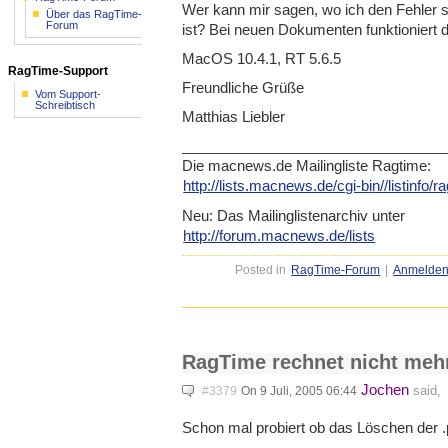
Wer kann mir sagen, wo ich den Fehler 
Über das RagTime-
Forum
ist? Bei neuen Dokumenten funktioniert d
MacOS 10.4.1, RT 5.6.5
RagTime-Support
Freundliche Grüße
Vom Support-
Schreibtisch
Matthias Liebler
_____________________________
____
Die macnews.de Mailingliste Ragtime:
http://lists.macnews.de/cgi-b
in//listinfo/
Neu: Das Mailinglistenarchiv unter
http://forum.macnews.de/lists
Posted in
RagTime-Forum
|
Anmelde
RagTime rechnet nicht meh
Jochen
said,
#3379
On 9 Juli, 2005 06:44
Schon mal probiert ob das Löschen der .pl