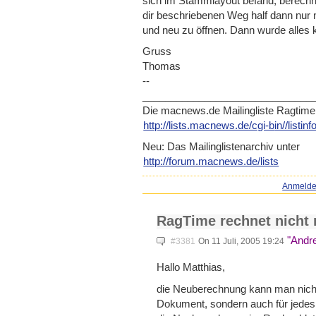
sich im Stammlayout befand, berechn
dir beschriebenen Weg half dann nur
und neu zu öffnen. Dann wurde alles 
Gruss
Thomas
--
____________________________
__
Die macnews.de Mailingliste Ragtime
http://lists.macnews.de/cgi-b
in//listin
Neu: Das Mailinglistenarchiv unter
http://forum.macnews.de/lists
Anmeld
RagTime rechnet nicht
"Andr
#3381
On 11 Juli, 2005 19:24
Hallo Matthias,
die Neuberechnung kann man nicht 
Dokument, sondern auch für jedes