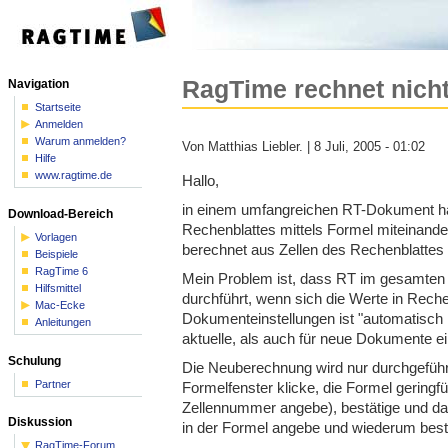
RagTime rechnet nich
Navigation
Startseite
Anmelden
Warum anmelden?
Von Matthias Liebler. | 8 Juli, 2005 - 01:02
Hilfe
www.ragtime.de
Hallo,
in einem umfangreichen RT-Dokument ha
Download-Bereich
Rechenblattes mittels Formel miteinande
Vorlagen
berechnet aus Zellen des Rechenblattes 
Beispiele
RagTime 6
Mein Problem ist, dass RT im gesamte
Hilfsmittel
durchführt, wenn sich die Werte in Reche
Mac-Ecke
Dokumenteinstellungen ist "automatisch
Anleitungen
aktuelle, als auch für neue Dokumente ein
Schulung
Die Neuberechnung wird nur durchgeführt
Partner
Formelfenster klicke, die Formel geringf
Zellennummer angebe), bestätige und dan
Diskussion
in der Formel angebe und wiederum best
RagTime-Forum