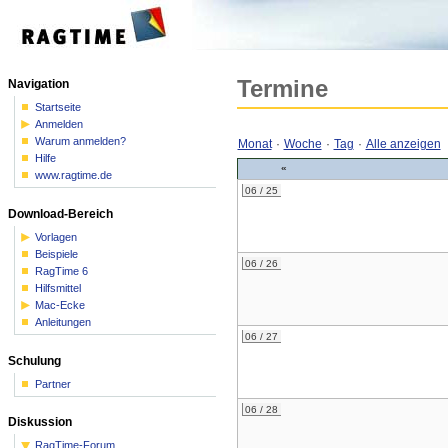
Termine
Navigation
Startseite
Anmelden
Warum anmelden?
Monat
·
Woche
·
Tag
·
Alle anzeigen
Hilfe
«
www.ragtime.de
06 / 25
Download-Bereich
Vorlagen
Beispiele
06 / 26
RagTime 6
Hilfsmittel
Mac-Ecke
Anleitungen
06 / 27
Schulung
Partner
06 / 28
Diskussion
RagTime-Forum