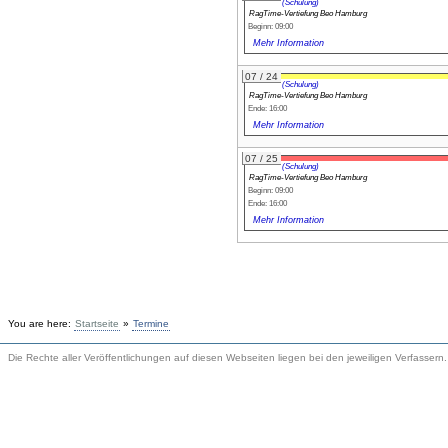
(Schulung)
RagTime-Vertiefung Beo Hamburg
Beginn: 09:00
Mehr Information
07 / 24
(Schulung)
RagTime-Vertiefung Beo Hamburg
Ende: 16:00
Mehr Information
07 / 25
(Schulung)
RagTime-Vertiefung Beo Hamburg
Beginn: 09:00
Ende: 16:00
Mehr Information
You are here:
Startseite
»
Termine
Die Rechte aller Veröffentlichungen auf diesen Webseiten liegen bei den jeweiligen Verfassern