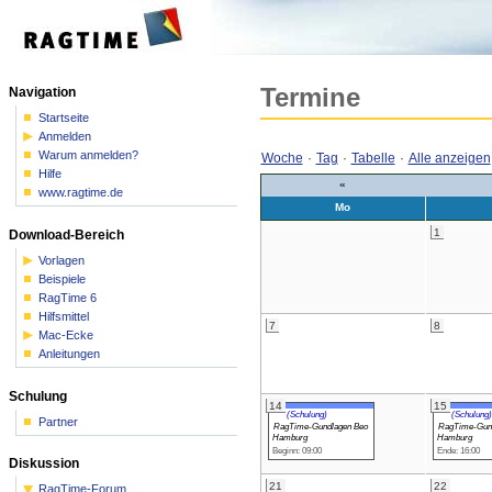
Termine
Navigation
Startseite
Anmelden
Warum anmelden?
Woche
·
Tag
·
Tabelle
·
Alle anzeigen
Hilfe
«
www.ragtime.de
Mo
1
Download-Bereich
Vorlagen
Beispiele
RagTime 6
Hilfsmittel
7
8
Mac-Ecke
Anleitungen
Schulung
14
15
(Schulung)
(Schulung)
Partner
RagTime-Gundlagen Beo
RagTime-Gun
Hamburg
Hamburg
Beginn: 09:00
Ende: 16:00
Diskussion
21
22
RagTime-Forum