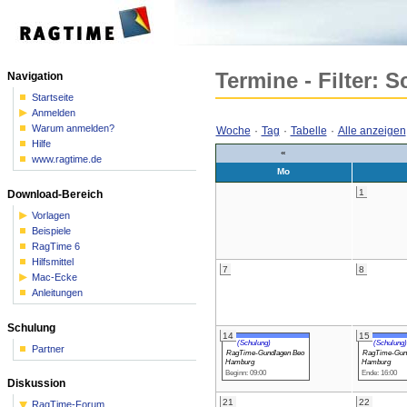
Termine - Filter: 
Navigation
Startseite
Anmelden
Warum anmelden?
Woche
·
Tag
·
Tabelle
·
Alle anzeigen
Hilfe
«
www.ragtime.de
Mo
1
Download-Bereich
Vorlagen
Beispiele
RagTime 6
Hilfsmittel
7
8
Mac-Ecke
Anleitungen
Schulung
14
15
(Schulung)
(Schulung)
Partner
RagTime-Gundlagen Beo
RagTime-Gun
Hamburg
Hamburg
Beginn: 09:00
Ende: 16:00
Diskussion
21
22
RagTime-Forum