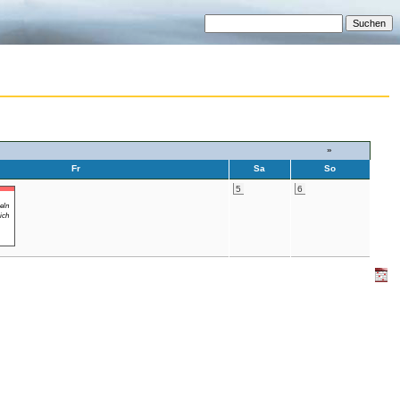
»
Fr
Sa
So
5
6
eln
ich