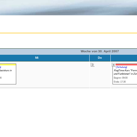
Woche von 30. April 2007
Mi
Do
3
4
)
(Schulung)
siskurs in
RagTime-Kurs "Form
und Funktionen" in Zür
00
Beginn: 09:00
Ende: 17:30