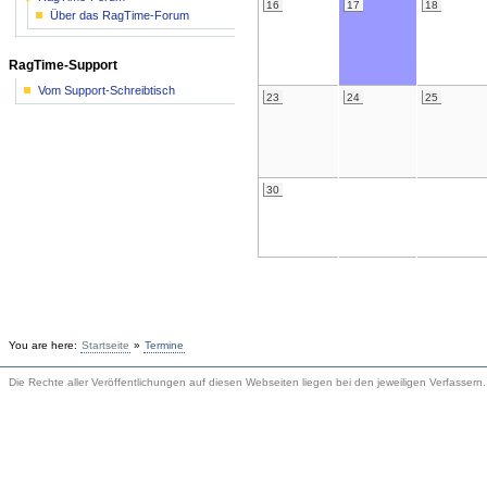
16
17
18
Über das RagTime-Forum
RagTime-Support
Vom Support-Schreibtisch
23
24
25
30
You are here:
Startseite
»
Termine
Die Rechte aller Veröffentlichungen auf diesen Webseiten liegen bei den jeweiligen Verfassern