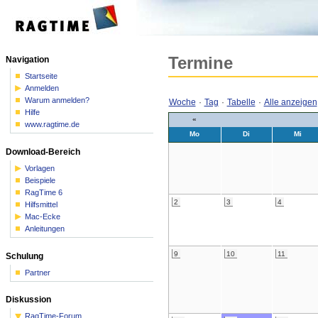
Termine
Navigation
Startseite
Anmelden
Warum anmelden?
Woche
·
Tag
·
Tabelle
·
Alle anzeigen
Hilfe
«
www.ragtime.de
Mo
Di
Mi
Download-Bereich
Vorlagen
Beispiele
RagTime 6
2
3
4
Hilfsmittel
Mac-Ecke
Anleitungen
9
10
11
Schulung
Partner
Diskussion
RagTime-Forum