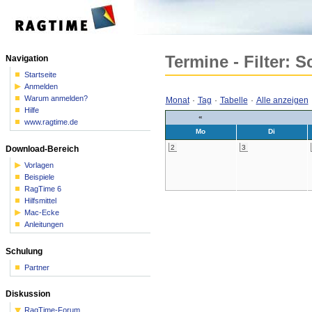
Termine - Filter: 
Navigation
Startseite
Anmelden
Warum anmelden?
Monat
·
Tag
·
Tabelle
·
Alle anzeigen
Hilfe
«
www.ragtime.de
Mo
Di
2
3
Download-Bereich
Vorlagen
Beispiele
RagTime 6
Hilfsmittel
Mac-Ecke
Anleitungen
Schulung
Partner
Diskussion
RagTime-Forum