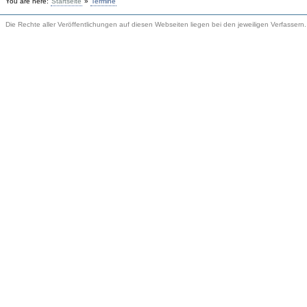
You are here:
Startseite
»
Termine
Die Rechte aller Veröffentlichungen auf diesen Webseiten liegen bei den jeweiligen Verfassern