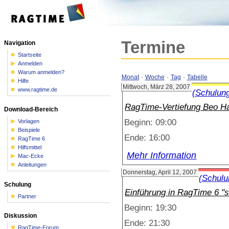
Termine
Navigation
Startseite
Anmelden
Warum anmelden?
Monat
·
Woche
·
Tag
·
Tabelle
Hilfe
Mittwoch, März 28, 2007
www.ragtime.de
(Schulun
RagTime-Vertiefung Beo 
Download-Bereich
Beginn: 09:00
Vorlagen
Beispiele
Ende: 16:00
RagTime 6
Hilfsmittel
Mehr Information
Mac-Ecke
Anleitungen
Donnerstag, April 12, 2007
(Schulu
Schulung
Einführung in RagTime 6 "s
Partner
Beginn: 19:30
Diskussion
Ende: 21:30
RagTime-Forum