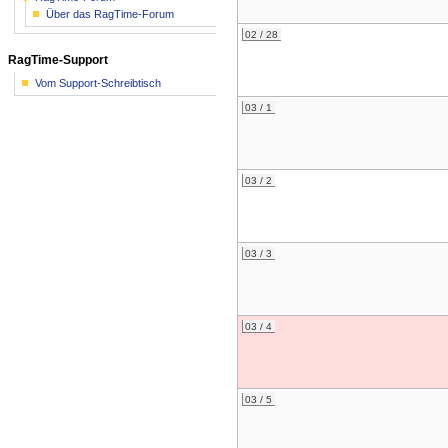
Über das RagTime-Forum
02 / 28
RagTime-Support
Vom Support-Schreibtisch
03 / 1
03 / 2
03 / 3
03 / 4
03 / 5