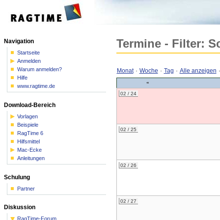
Termine - Filter: 
Navigation
Startseite
Anmelden
Warum anmelden?
Monat
·
Woche
·
Tag
·
Alle anzeigen
Hilfe
«
www.ragtime.de
02 / 24
Download-Bereich
Vorlagen
Beispiele
02 / 25
RagTime 6
Hilfsmittel
Mac-Ecke
Anleitungen
02 / 26
Schulung
Partner
02 / 27
Diskussion
RagTime-Forum