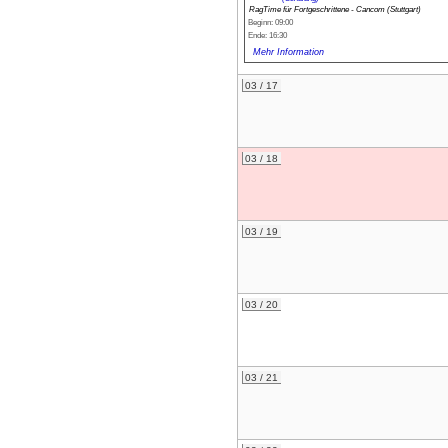
RagTime für Fortgeschrittene - Cancom (Stuttgart)
Beginn: 09:00
Ende: 16:30
Mehr Information
03 / 17
03 / 18
03 / 19
03 / 20
03 / 21