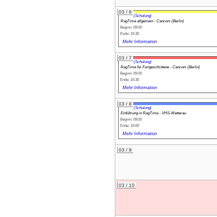
03 / 6
(Schulung)
RagTime allgemein - Cancom (Berlin)
Beginn: 09:00
Ende: 16:30
Mehr Information
03 / 7
(Schulung)
RagTime für Fortgeschrittene - Cancom (Berlin)
Beginn: 09:00
Ende: 16:30
Mehr Information
03 / 8
(Schulung)
Einführung in RagTime - VHS-Wetterau
Beginn: 09:00
Ende: 16:00
Mehr Information
03 / 9
03 / 10