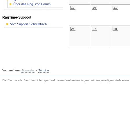
Über das RagTime-Forum
19
20
21
RagTime-Support
Vom Support-Schreibtisch
26
27
28
You are here:
Startseite
»
Termine
Die Rechte aller Veröffentlichungen auf diesen Webseiten liegen bei den jeweiligen Verfassern