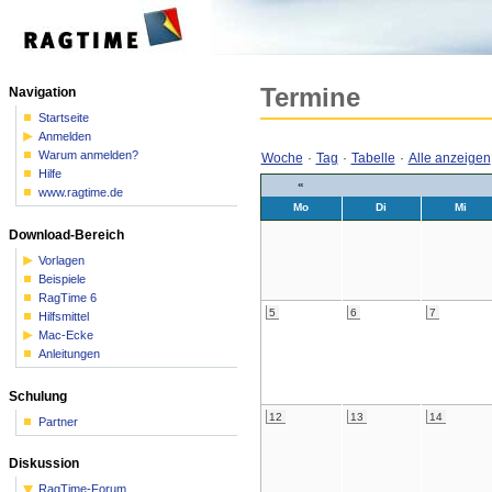
Termine
Navigation
Startseite
Anmelden
Warum anmelden?
Woche
·
Tag
·
Tabelle
·
Alle anzeigen
Hilfe
«
www.ragtime.de
Mo
Di
Mi
Download-Bereich
Vorlagen
Beispiele
RagTime 6
5
6
7
Hilfsmittel
Mac-Ecke
Anleitungen
Schulung
12
13
14
Partner
Diskussion
RagTime-Forum