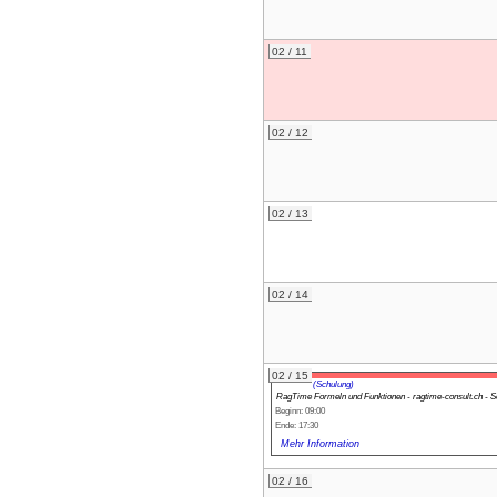
02 / 11
02 / 12
02 / 13
02 / 14
02 / 15
(Schulung)
RagTime Formeln und Funktionen - ragtime-consult.ch - S
Beginn: 09:00
Ende: 17:30
Mehr Information
02 / 16