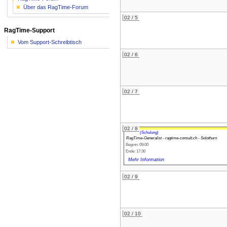
Über das RagTime-Forum
02 / 5
RagTime-Support
Vom Support-Schreibtisch
02 / 6
02 / 7
02 / 8
(Schulung)
RagTime-Generalist - ragtime-consult.ch - Solothurn
Beginn: 09:00
Ende: 17:30
Mehr Information
02 / 9
02 / 10