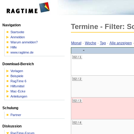
Termine - Filter: 
Navigation
Startseite
Anmelden
Warum anmelden?
Monat
·
Woche
·
Tag
·
Alle anzeigen
Hilfe
«
www.ragtime.de
02 / 1
Download-Bereich
Vorlagen
Beispiele
02 / 2
RagTime 6
Hilfsmittel
Mac-Ecke
Anleitungen
02 / 3
Schulung
Partner
02 / 4
Diskussion
RagTime-Forum