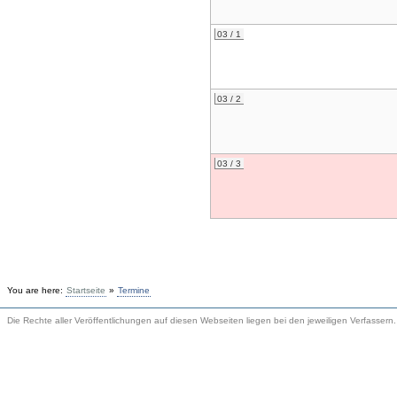
03 / 1
03 / 2
03 / 3
You are here:
Startseite
»
Termine
Die Rechte aller Veröffentlichungen auf diesen Webseiten liegen bei den jeweiligen Verfassern