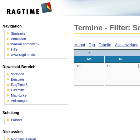
Termine - Filter: 
Navigation
Startseite
Anmelden
Warum anmelden?
Monat
·
Tag
·
Tabelle
·
Alle anzeigen
Hilfe
«
www.ragtime.de
Mo
Di
15
16
Download-Bereich
Vorlagen
Beispiele
RagTime 6
Hilfsmittel
Mac-Ecke
Anleitungen
Schulung
Partner
Diskussion
RagTime-Forum